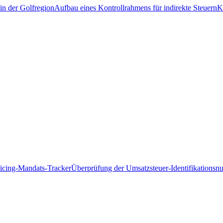
in der Golfregion
Aufbau eines Kontrollrahmens für indirekte Steuern
K
icing-Mandats-Tracker
Überprüfung der Umsatzsteuer-Identifikations