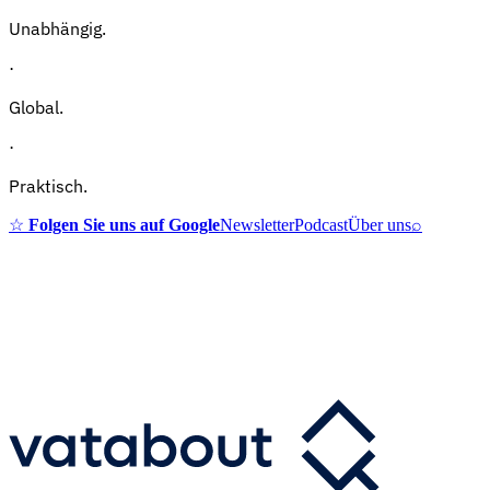
Unabhängig.
·
Global.
·
Praktisch.
☆
Folgen Sie uns auf Google
Newsletter
Podcast
Über uns
⌕