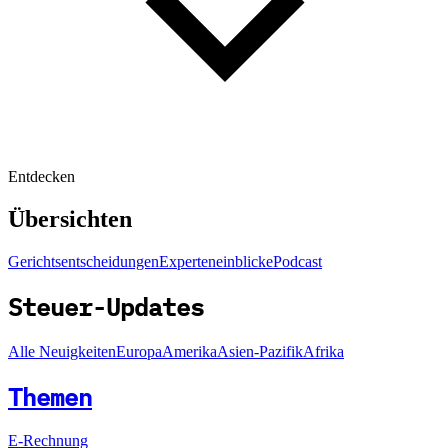
Entdecken
Übersichten
Gerichtsentscheidungen
Experteneinblicke
Podcast
Steuer-Updates
Alle Neuigkeiten
Europa
Amerika
Asien-Pazifik
Afrika
Themen
E-Rechnung