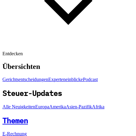
Entdecken
Übersichten
Gerichtsentscheidungen
Experteneinblicke
Podcast
Steuer-Updates
Alle Neuigkeiten
Europa
Amerika
Asien-Pazifik
Afrika
Themen
E-Rechnung