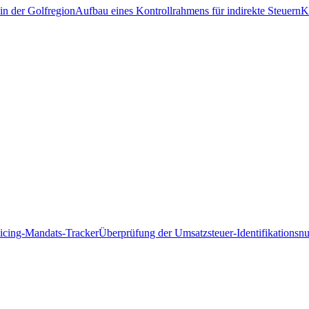
in der Golfregion
Aufbau eines Kontrollrahmens für indirekte Steuern
K
icing-Mandats-Tracker
Überprüfung der Umsatzsteuer-Identifikations