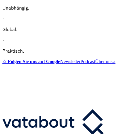
Unabhängig.
·
Global.
·
Praktisch.
☆
Folgen Sie uns auf Google
Newsletter
Podcast
Über uns
⌕