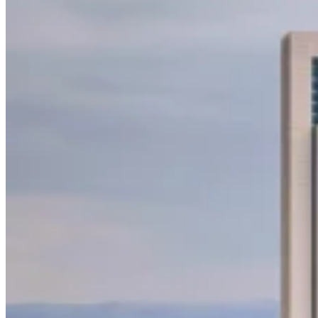
Leitfäden
Länder-Steuerleitfäden
Alle Leitfäden
Europa
Amerika
Asien-Pazifik
Afrika