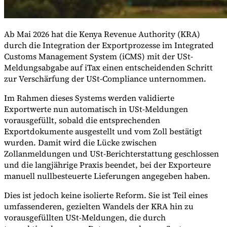
Ab Mai 2026 hat die Kenya Revenue Authority (KRA)
Werkzeuge
durch die Integration der Exportprozesse im Integrated
VAT-Rechner
GST-Rechner
Verkaufssteuer-Rechner
VAT-
Customs Management System (iCMS) mit der USt-
Nummernprüfer
Tracker für E-Rechnungs-Mandate
Meldungsabgabe auf iTax einen entscheidenden Schritt
zur Verschärfung der USt-Compliance unternommen.
Im Rahmen dieses Systems werden validierte
Exportwerte nun automatisch in USt-Meldungen
vorausgefüllt, sobald die entsprechenden
Exportdokumente ausgestellt und vom Zoll bestätigt
wurden. Damit wird die Lücke zwischen
Zollanmeldungen und USt-Berichterstattung geschlossen
und die langjährige Praxis beendet, bei der Exporteure
manuell nullbesteuerte Lieferungen angegeben haben.
Dies ist jedoch keine isolierte Reform. Sie ist Teil eines
umfassenderen, gezielten Wandels der KRA hin zu
Experts
vorausgefüllten USt-Meldungen, die durch
Unsere Autoren
Beitragender werden
Wählen Sie einen Experten