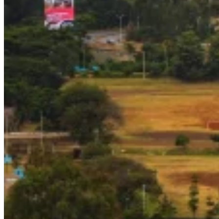
Expert Tax Series
Indirekte Steuern im elektronischen Geschäftsverkehr
VAT in der
Golfregion
Aufbau eines Kontrollrahmens für indirekte
Steuern
Kohlenstoffsteuern und Umweltabgaben