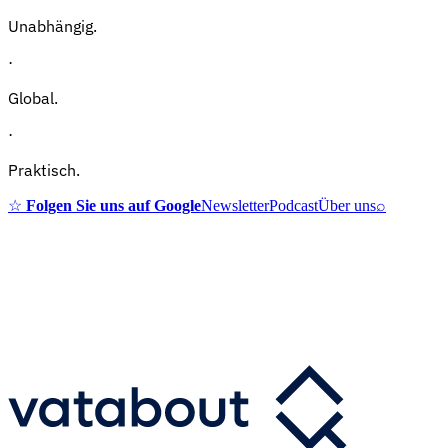
Unabhängig.
·
Global.
·
Praktisch.
☆
Folgen Sie uns auf Google
Newsletter
Podcast
Über uns
⌕