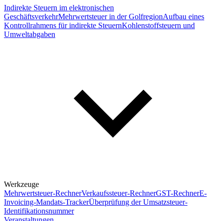
Indirekte Steuern im elektronischen
Geschäftsverkehr
Mehrwertsteuer in der Golfregion
Aufbau eines
Kontrollrahmens für indirekte Steuern
Kohlenstoffsteuern und
Umweltabgaben
Werkzeuge
Mehrwertsteuer-Rechner
Verkaufssteuer-Rechner
GST-Rechner
E-
Invoicing-Mandats-Tracker
Überprüfung der Umsatzsteuer-
Identifikationsnummer
Veranstaltungen