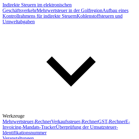
Indirekte Steuern im elektronischen
Geschäftsverkehr
Mehrwertsteuer in der Golfregion
Aufbau eines
Kontrollrahmens für indirekte Steuern
Kohlenstoffsteuern und
Umweltabgaben
Werkzeuge
Mehrwertsteuer-Rechner
Verkaufssteuer-Rechner
GST-Rechner
E-
Invoicing-Mandats-Tracker
Überprüfung der Umsatzsteuer-
Identifikationsnummer
Veranstaltungen