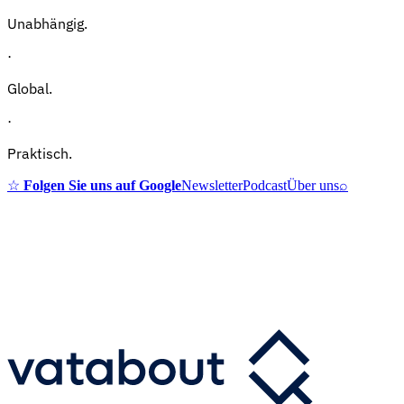
Unabhängig.
·
Global.
·
Praktisch.
☆
Folgen Sie uns auf Google
Newsletter
Podcast
Über uns
⌕