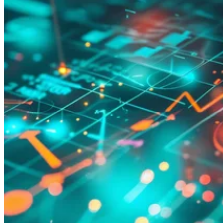
Leitfäden
Länder-Steuerleitfäden
Alle Leitfäden
Europa
Amerika
Asien-Pazifik
Afrika