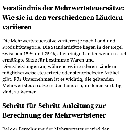
Verständnis der Mehrwertsteuersätze:
Wie sie in den verschiedenen Ländern
Werkzeuge
variieren
VAT-Rechner
GST-Rechner
Verkaufssteuer-Rechner
VAT-
Nummernprüfer
Tracker für E-Rechnungs-Mandate
Die Mehrwertsteuersätze variieren je nach Land und
Produktkategorie. Die Standardsätze liegen in der Regel
zwischen 15 % und 25 %, aber einige Länder wenden auch
ermäßigte Sätze für bestimmte Waren und
Dienstleistungen an, während es in anderen Ländern
möglicherweise steuerfreie oder steuerbefreite Artikel
gibt. Für Unternehmen ist es wichtig, die geltenden
Mehrwertsteuersätze in den Ländern, in denen sie tätig
sind, zu kennen.
Schritt-für-Schritt-Anleitung zur
Berechnung der Mehrwertsteuer
Experts
Unsere Autoren
Beitragender werden
Wählen Sie einen Experten
Bei der Berechnung der Mehrwertsteuer wird der