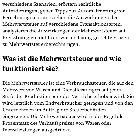
verschiedene Szenarien, erörtern rechtliche
Anforderungen, geben Tipps zur Automatisierung von
Berechnungen, untersuchen die Auswirkungen der
Mehrwertsteuer auf verschiedene Transaktionsarten,
analysieren die Auswirkungen der Mehrwertsteuer auf
Preisstrategien und beantworten häufig gestellte Fragen
zu Mehrwertsteuerberechnungen.
Expert Tax Series
Was ist die Mehrwertsteuer und wie
Indirekte Steuern im elektronischen Geschäftsverkehr
VAT in der
Golfregion
Aufbau eines Kontrollrahmens für indirekte
funktioniert sie?
Steuern
Kohlenstoffsteuern und Umweltabgaben
Die Mehrwertsteuer ist eine Verbrauchssteuer, die auf den
Mehrwert von Waren und Dienstleistungen auf jeder
Stufe der Produktion oder des Vertriebs erhoben wird. Sie
wird letztlich vom Endverbraucher getragen und von den
Unternehmen im Auftrag der Steuerbehörden
eingezogen. Die Mehrwertsteuer wird in der Regel als
Prozentsatz des Verkaufspreises von Waren oder
Dienstleistungen ausgedrückt.