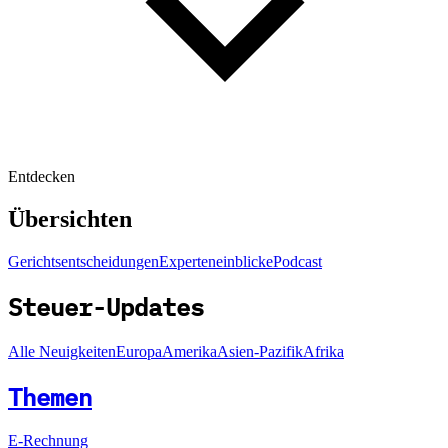
Entdecken
Übersichten
Gerichtsentscheidungen
Experteneinblicke
Podcast
Steuer-Updates
Alle Neuigkeiten
Europa
Amerika
Asien-Pazifik
Afrika
Themen
E-Rechnung