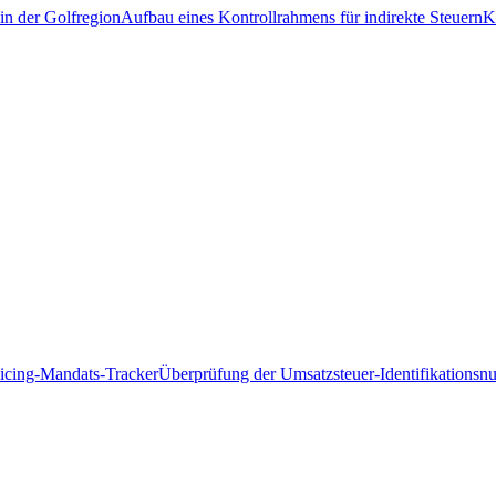
in der Golfregion
Aufbau eines Kontrollrahmens für indirekte Steuern
K
icing-Mandats-Tracker
Überprüfung der Umsatzsteuer-Identifikations