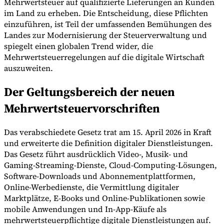
Mehrwertsteuer auf qualifizierte Lieferungen an Kunden
im Land zu erheben. Die Entscheidung, diese Pflichten
einzuführen, ist Teil der umfassenden Bemühungen des
Landes zur Modernisierung der Steuerverwaltung und
Werkzeuge
spiegelt einen globalen Trend wider, die
VAT-Rechner
GST-Rechner
Verkaufssteuer-Rechner
VAT-
Mehrwertsteuerregelungen auf die digitale Wirtschaft
Nummernprüfer
Tracker für E-Rechnungs-Mandate
auszuweiten.
Der Geltungsbereich der neuen
Mehrwertsteuervorschriften
Das verabschiedete Gesetz trat am 15. April 2026 in Kraft
und erweiterte die Definition digitaler Dienstleistungen.
Das Gesetz führt ausdrücklich Video-, Musik- und
Gaming-Streaming-Dienste, Cloud-Computing-Lösungen,
Software-Downloads und Abonnementplattformen,
Online-Werbedienste, die Vermittlung digitaler
Marktplätze, E-Books und Online-Publikationen sowie
mobile Anwendungen und In-App-Käufe als
Experts
mehrwertsteuerpflichtige digitale Dienstleistungen auf.
Unsere Autoren
Beitragender werden
Wählen Sie einen Experten