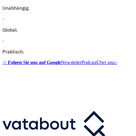
Unabhängig.
·
Global.
·
Praktisch.
☆
Folgen Sie uns auf Google
Newsletter
Podcast
Über uns
⌕