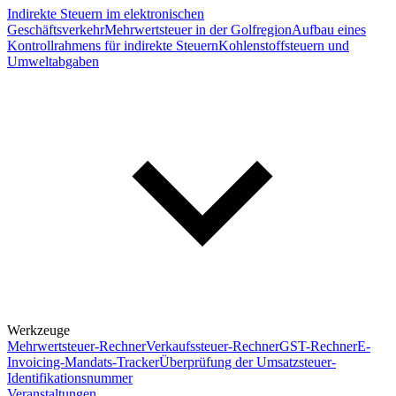
Indirekte Steuern im elektronischen
Geschäftsverkehr
Mehrwertsteuer in der Golfregion
Aufbau eines
Kontrollrahmens für indirekte Steuern
Kohlenstoffsteuern und
Umweltabgaben
Werkzeuge
Mehrwertsteuer-Rechner
Verkaufssteuer-Rechner
GST-Rechner
E-
Invoicing-Mandats-Tracker
Überprüfung der Umsatzsteuer-
Identifikationsnummer
Veranstaltungen