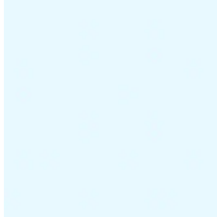
Leitfäden
Länder-Steuerleitfäden
Alle Leitfäden
Europa
Amerika
Asien-Pazifik
Afrika