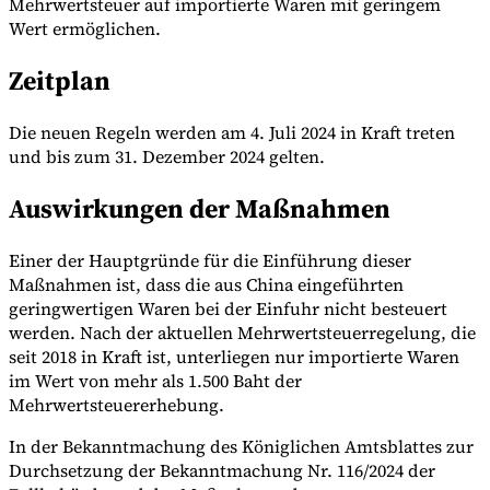
Mehrwertsteuer auf importierte Waren mit geringem
Wert ermöglichen.
Zeitplan
Werkzeuge
VAT-Rechner
GST-Rechner
Verkaufssteuer-Rechner
VAT-
Nummernprüfer
Tracker für E-Rechnungs-Mandate
Die neuen Regeln werden am 4. Juli 2024 in Kraft treten
und bis zum 31. Dezember 2024 gelten.
Auswirkungen der Maßnahmen
Einer der Hauptgründe für die Einführung dieser
Maßnahmen ist, dass die aus China eingeführten
geringwertigen Waren bei der Einfuhr nicht besteuert
werden. Nach der aktuellen Mehrwertsteuerregelung, die
seit 2018 in Kraft ist, unterliegen nur importierte Waren
im Wert von mehr als 1.500 Baht der
Mehrwertsteuererhebung.
In der Bekanntmachung des Königlichen Amtsblattes zur
Experts
Durchsetzung der Bekanntmachung Nr. 116/2024 der
Unsere Autoren
Beitragender werden
Wählen Sie einen Experten