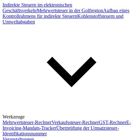
Indirekte Steuern im elektronischen
Geschäftsverkehr
Mehrwertsteuer in der Golfregion
Aufbau eines
Kontrollrahmens für indirekte Steuern
Kohlenstoffsteuern und
Umweltabgaben
Werkzeuge
Mehrwertsteuer-Rechner
Verkaufssteuer-Rechner
GST-Rechner
E-
Invoicing-Mandats-Tracker
Überprüfung der Umsatzsteuer-
Identifikationsnummer
Veranstaltungen