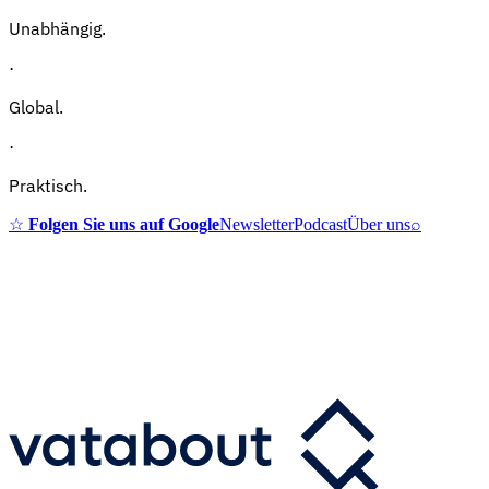
Unabhängig.
·
Global.
·
Praktisch.
☆
Folgen Sie uns auf Google
Newsletter
Podcast
Über uns
⌕