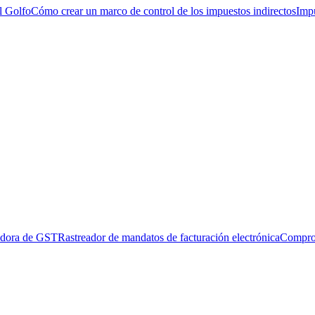
l Golfo
Cómo crear un marco de control de los impuestos indirectos
Impu
adora de GST
Rastreador de mandatos de facturación electrónica
Compro