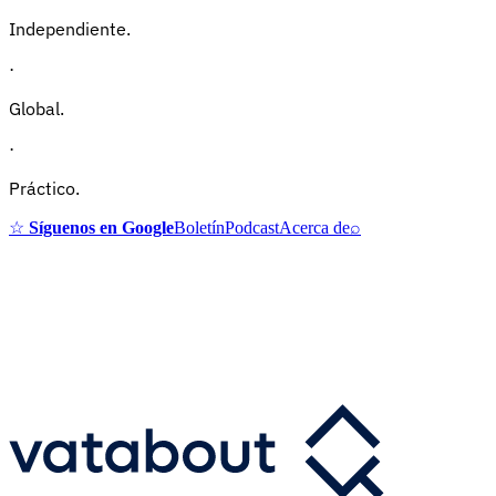
Independiente.
·
Global.
·
Práctico.
☆
Síguenos en Google
Boletín
Podcast
Acerca de
⌕