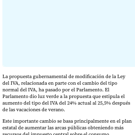
Serie Experto Fiscal
Impuestos indirectos en el comercio electrónico
VAT en la región del
Golfo
Cómo crear un marco de control de los impuestos
indirectos
Impuestos sobre el carbono y tasas medioambientales
La propuesta gubernamental de modificación de la Ley
del IVA, relacionada en parte con el cambio del tipo
normal del IVA, ha pasado por el Parlamento. El
Parlamento dio luz verde a la propuesta que estipula el
aumento del tipo del IVA del 24% actual al 25,5% después
de las vacaciones de verano.
Este importante cambio se basa principalmente en el plan
estatal de aumentar las arcas públicas obteniendo más
recursos del impuesto central sobre el consumo.