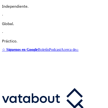
Independiente.
·
Global.
·
Práctico.
☆
Síguenos en Google
Boletín
Podcast
Acerca de
⌕