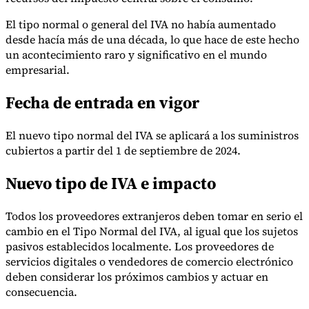
El tipo normal o general del IVA no había aumentado
desde hacía más de una década, lo que hace de este hecho
un acontecimiento raro y significativo en el mundo
Herramientas
empresarial.
Calculadora de VAT
Calculadora de GST
Calculadora del impuesto
sobre las ventas
Verificador de número de VAT
Rastreador de
mandatos de facturación electrónica
Fecha de entrada en vigor
El nuevo tipo normal del IVA se aplicará a los suministros
cubiertos a partir del 1 de septiembre de 2024.
Nuevo tipo de IVA e impacto
Todos los proveedores extranjeros deben tomar en serio el
cambio en el Tipo Normal del IVA, al igual que los sujetos
pasivos establecidos localmente. Los proveedores de
servicios digitales o vendedores de comercio electrónico
deben considerar los próximos cambios y actuar en
consecuencia.
Expertos