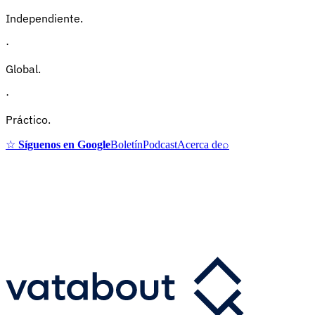
Independiente.
·
Global.
·
Práctico.
☆
Síguenos en Google
Boletín
Podcast
Acerca de
⌕