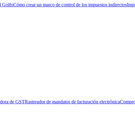
l Golfo
Cómo crear un marco de control de los impuestos indirectos
Impu
adora de GST
Rastreador de mandatos de facturación electrónica
Compro