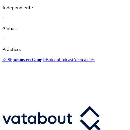
Independiente.
·
Global.
·
Práctico.
☆
Síguenos en Google
Boletín
Podcast
Acerca de
⌕