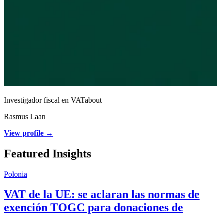
Investigador fiscal en VATabout
Rasmus Laan
View profile →
Featured Insights
Polonia
VAT de la UE: se aclaran las normas de
exención TOGC para donaciones de