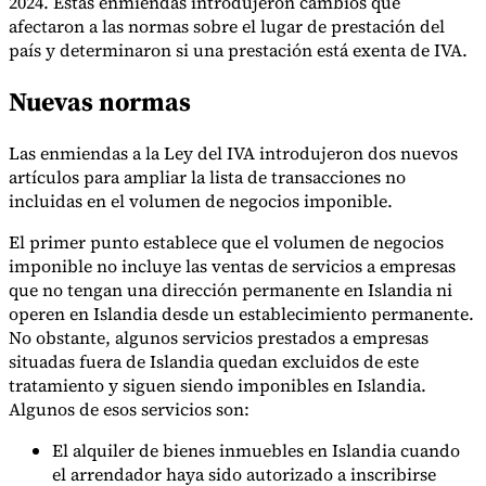
2024. Estas enmiendas introdujeron cambios que
afectaron a las normas sobre el lugar de prestación del
país y determinaron si una prestación está exenta de IVA.
Herramientas
Nuevas normas
Calculadora de VAT
Calculadora de GST
Calculadora del impuesto
sobre las ventas
Verificador de número de VAT
Rastreador de
mandatos de facturación electrónica
Las enmiendas a la Ley del IVA introdujeron dos nuevos
artículos para ampliar la lista de transacciones no
incluidas en el volumen de negocios imponible.
El primer punto establece que el volumen de negocios
imponible no incluye las ventas de servicios a empresas
que no tengan una dirección permanente en Islandia ni
operen en Islandia desde un establecimiento permanente.
No obstante, algunos servicios prestados a empresas
situadas fuera de Islandia quedan excluidos de este
tratamiento y siguen siendo imponibles en Islandia.
Algunos de esos servicios son:
El alquiler de bienes inmuebles en Islandia cuando
el arrendador haya sido autorizado a inscribirse
Expertos