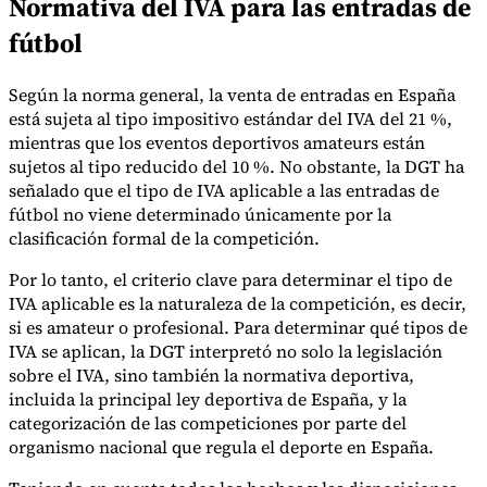
Normativa del IVA para las entradas de
fútbol
Herramientas
Según la norma general, la venta de entradas en España
Calculadora de VAT
Calculadora de GST
Calculadora del impuesto
está sujeta al tipo impositivo estándar del IVA del 21 %,
sobre las ventas
Verificador de número de VAT
Rastreador de
mientras que los eventos deportivos amateurs están
mandatos de facturación electrónica
sujetos al tipo reducido del 10 %. No obstante, la DGT ha
señalado que el tipo de IVA aplicable a las entradas de
fútbol no viene determinado únicamente por la
clasificación formal de la competición.
Por lo tanto, el criterio clave para determinar el tipo de
IVA aplicable es la naturaleza de la competición, es decir,
si es amateur o profesional. Para determinar qué tipos de
IVA se aplican, la DGT interpretó no solo la legislación
sobre el IVA, sino también la normativa deportiva,
incluida la principal ley deportiva de España, y la
categorización de las competiciones por parte del
organismo nacional que regula el deporte en España.
Expertos