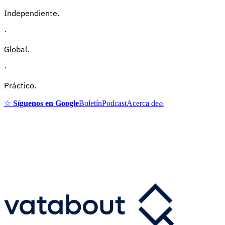
Independiente.
·
Global.
·
Práctico.
☆
Síguenos en Google
Boletín
Podcast
Acerca de
⌕