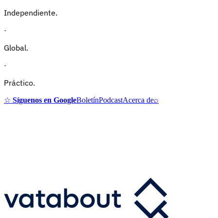
Independiente.
·
Global.
·
Práctico.
☆
Síguenos en Google
Boletín
Podcast
Acerca de
⌕