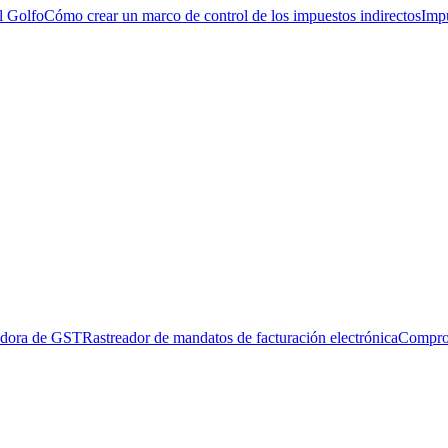
l Golfo
Cómo crear un marco de control de los impuestos indirectos
Impu
adora de GST
Rastreador de mandatos de facturación electrónica
Compro