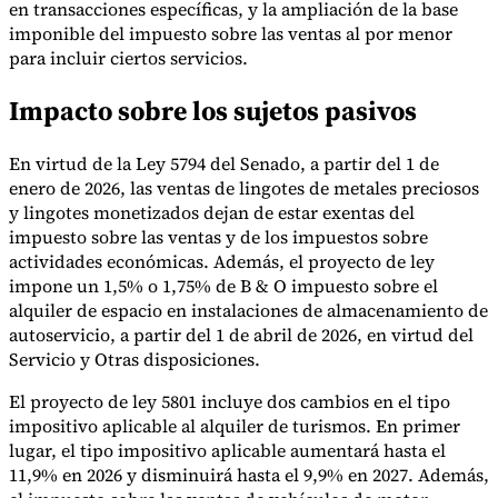
en transacciones específicas, y la ampliación de la base
imponible del impuesto sobre las ventas al por menor
para incluir ciertos servicios.
Herramientas
Impacto sobre los sujetos pasivos
Calculadora de VAT
Calculadora de GST
Calculadora del impuesto
sobre las ventas
Verificador de número de VAT
Rastreador de
mandatos de facturación electrónica
En virtud de la Ley 5794 del Senado, a partir del 1 de
enero de 2026, las ventas de lingotes de metales preciosos
y lingotes monetizados dejan de estar exentas del
impuesto sobre las ventas y de los impuestos sobre
actividades económicas. Además, el proyecto de ley
impone un 1,5% o 1,75% de B & O impuesto sobre el
alquiler de espacio en instalaciones de almacenamiento de
autoservicio, a partir del 1 de abril de 2026, en virtud del
Servicio y Otras disposiciones.
El proyecto de ley 5801 incluye dos cambios en el tipo
impositivo aplicable al alquiler de turismos. En primer
lugar, el tipo impositivo aplicable aumentará hasta el
11,9% en 2026 y disminuirá hasta el 9,9% en 2027. Además,
Expertos