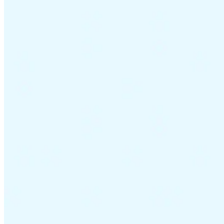
Guías
Guías fiscales por país
Todas las guías
Europa
América
Asia-Pacífico
África
VAT para principiantes