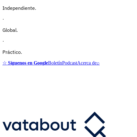
Independiente.
·
Global.
·
Práctico.
☆
Síguenos en Google
Boletín
Podcast
Acerca de
⌕