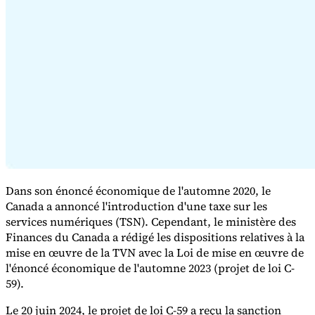
Série Expert Tax
La fiscalité indirecte dans le commerce électronique
La VAT dans la
région du Golfe
Comment élaborer un cadre de contrôle de la
fiscalité indirecte
Taxes sur le carbone et prélèvements
Dans son énoncé économique de l'automne 2020, le
environnementaux
Canada a annoncé l'introduction d'une taxe sur les
services numériques (TSN). Cependant, le ministère des
Finances du Canada a rédigé les dispositions relatives à la
mise en œuvre de la TVN avec la Loi de mise en œuvre de
l'énoncé économique de l'automne 2023 (projet de loi C-
59).
Le 20 juin 2024, le projet de loi C-59 a reçu la sanction