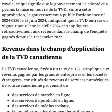
royale, ce qui signifie que le gouvernement l'a adopté et a
permis la mise en œuvre de la TVD. Suite à cette
approbation, le gouvernement a publié l'ordonnance n°
2024-0856 le 28 juin 2024, indiquant que la TVD entrera en
vigueur pour l'année civile 2024 et s'appliquera
rétroactivement aux revenus dans le champ de l'enquête
Outils
gagnés depuis le 1er janvier 2022.
Calculateur de VAT
Calculateur de GST
Calculateur de taxe de
vente
Vérificateur de numéro de VAT
Suivi des obligations de
Revenus dans le champ d'application
facturation électronique
de la TVD canadienne
La TVD canadienne, fixée à un taux de 3 %, s'applique aux
revenus gagnés par les grandes entreprises et les sociétés
étrangères, constitués de revenus de services numériques
de source canadienne provenant de
des services de marché en ligne,
des services de publicité en ligne,
des services de médias sociaux,
la monétisation des données des utilisateurs.