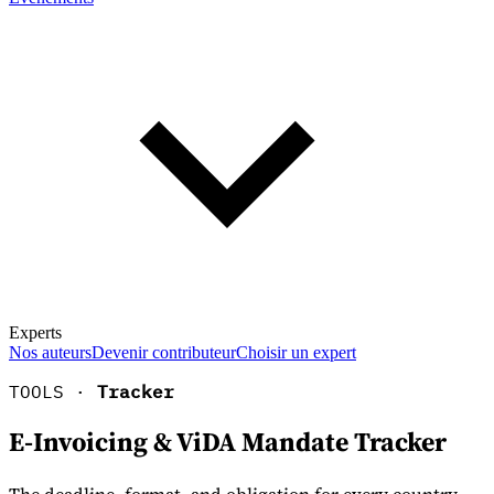
Experts
Nos auteurs
Devenir contributeur
Choisir un expert
TOOLS ·
Tracker
E-Invoicing & ViDA Mandate Tracker
En savoir plus sur la fiscalité