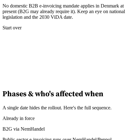
No domestic B2B e-invoicing mandate applies in Denmark at
present (B2G may already require it). Keep an eye on national
Experts
legislation and the 2030 ViDA date.
Nos auteurs
Devenir contributeur
Choisir un expert
Start over
Phases & who's affected when
A single date hides the rollout. Here's the full sequence.
Already in force
B2G via NemHandel
Public-sector e-invoicing runs over NemHandel/Peppol.