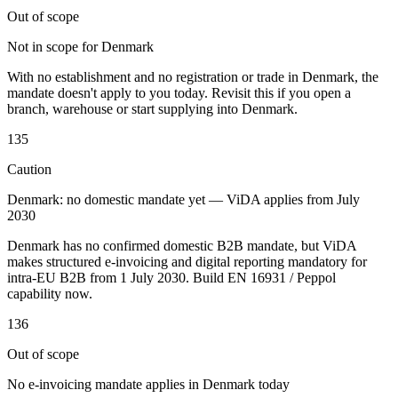
Out of scope
Not in scope for Denmark
With no establishment and no registration or trade in Denmark, the
mandate doesn't apply to you today. Revisit this if you open a
branch, warehouse or start supplying into Denmark.
Outils
Calculateur de VAT
Calculateur de GST
Calculateur de taxe de
135
vente
Vérificateur de numéro de VAT
Suivi des obligations de
facturation électronique
Caution
Denmark: no domestic mandate yet — ViDA applies from July
2030
Denmark has no confirmed domestic B2B mandate, but ViDA
makes structured e-invoicing and digital reporting mandatory for
intra-EU B2B from 1 July 2030. Build EN 16931 / Peppol
capability now.
136
Out of scope
No e-invoicing mandate applies in Denmark today