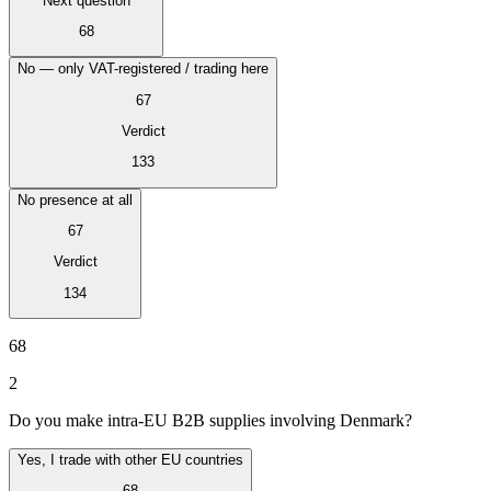
Next question
Tous les guides
Europe
Amériques
Asie-Pacifique
Afrique
La VAT pour les débutants
68
No — only VAT-registered / trading here
67
Verdict
133
No presence at all
67
Verdict
134
68
2
Fiscalité indirecte 101
Do you make intra-EU B2B supplies involving Denmark?
Yes, I trade with other EU countries
68