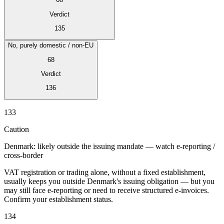
Verdict
135
No, purely domestic / non-EU
68
Verdict
136
Série Expert Tax
133
La fiscalité indirecte dans le commerce électronique
La VAT dans la
région du Golfe
Comment élaborer un cadre de contrôle de la
Caution
fiscalité indirecte
Taxes sur le carbone et prélèvements
environnementaux
Denmark: likely outside the issuing mandate — watch e-reporting /
cross-border
VAT registration or trading alone, without a fixed establishment,
usually keeps you outside Denmark's issuing obligation — but you
may still face e-reporting or need to receive structured e-invoices.
Confirm your establishment status.
134