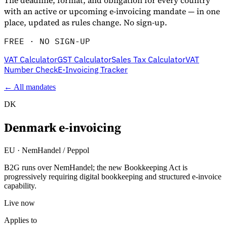
The deadline, format, and obligation for every country
with an active or upcoming e-invoicing mandate — in one
place, updated as rules change. No sign-up.
FREE · NO SIGN-UP
VAT Calculator
GST Calculator
Sales Tax Calculator
VAT
Number Check
E-Invoicing Tracker
← All mandates
DK
Denmark
e-invoicing
EU
·
NemHandel / Peppol
B2G runs over NemHandel; the new Bookkeeping Act is
progressively requiring digital bookkeeping and structured e-invoice
capability.
Live now
Applies to