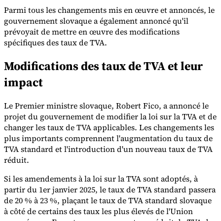
Parmi tous les changements mis en œuvre et annoncés, le
gouvernement slovaque a également annoncé qu'il
prévoyait de mettre en œuvre des modifications
spécifiques des taux de TVA.
Modifications des taux de TVA et leur
Outils
Calculateur de VAT
Calculateur de GST
Calculateur de taxe de
impact
vente
Vérificateur de numéro de VAT
Suivi des obligations de
facturation électronique
Le Premier ministre slovaque, Robert Fico, a annoncé le
projet du gouvernement de modifier la loi sur la TVA et de
changer les taux de TVA applicables. Les changements les
plus importants comprennent l'augmentation du taux de
TVA standard et l'introduction d'un nouveau taux de TVA
réduit.
Si les amendements à la loi sur la TVA sont adoptés, à
partir du 1er janvier 2025, le taux de TVA standard passera
de 20 % à 23 %, plaçant le taux de TVA standard slovaque
à côté de certains des taux les plus élevés de l'Union