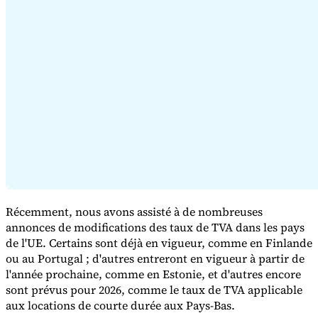
Série Expert Tax
La fiscalité indirecte dans le commerce électronique
La VAT dans la
région du Golfe
Comment élaborer un cadre de contrôle de la
fiscalité indirecte
Taxes sur le carbone et prélèvements
environnementaux
Récemment, nous avons assisté à de nombreuses
annonces de modifications des taux de TVA dans les pays
de l'UE. Certains sont déjà en vigueur, comme en Finlande
ou au Portugal ; d'autres entreront en vigueur à partir de
l'année prochaine, comme en Estonie, et d'autres encore
sont prévus pour 2026, comme le taux de TVA applicable
aux locations de courte durée aux Pays-Bas.