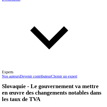
Experts
Nos auteurs
Devenir contributeur
Choisir un expert
Slovaquie - Le gouvernement va mettre
en œuvre des changements notables dans
En savoir plus sur la fiscalité
les taux de TVA