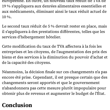
européenne. En outre, un nouveau taux réduit de TVA de
19 % s'appliquera aux denrées alimentaires essentielles et
aux médicaments, éliminant ainsi le taux réduit actuel de
Experts
Nos auteurs
Devenir contributeur
Choisir un expert
10 %.
Le second taux réduit de 5 % devrait rester en place, mais
il s'appliquera à des prestations différentes, telles que les
services d'hébergement hôtelier.
Cette modification du taux de TVA affectera à la fois les
entreprises et les citoyens, de l'augmentation des prix des
biens et des services à la diminution du pouvoir d'achat et
de la capacité des citoyens.
Néanmoins, la décision finale sur ces changements n'a pas
encore été prise. Cependant, il est presque certain que des
changements seront apportés et que le gouvernement
n'abandonnera pas cette mesure plutôt impopulaire pour
obtenir plus de revenus et augmenter le budget de l'État.
Conclusion