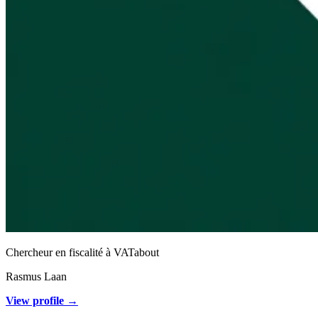
Chercheur en fiscalité à VATabout
Rasmus Laan
View profile →