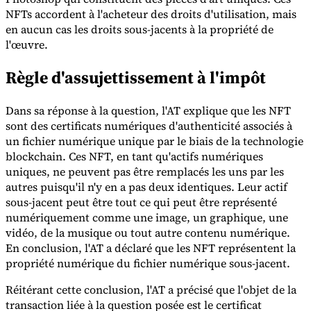
NFTs accordent à l'acheteur des droits d'utilisation, mais
en aucun cas les droits sous-jacents à la propriété de
l'œuvre.
Règle d'assujettissement à l'impôt
Outils
Calculateur de VAT
Calculateur de GST
Calculateur de taxe de
Dans sa réponse à la question, l'AT explique que les NFT
vente
Vérificateur de numéro de VAT
Suivi des obligations de
sont des certificats numériques d'authenticité associés à
facturation électronique
un fichier numérique unique par le biais de la technologie
blockchain. Ces NFT, en tant qu'actifs numériques
uniques, ne peuvent pas être remplacés les uns par les
autres puisqu'il n'y en a pas deux identiques. Leur actif
sous-jacent peut être tout ce qui peut être représenté
numériquement comme une image, un graphique, une
vidéo, de la musique ou tout autre contenu numérique.
En conclusion, l'AT a déclaré que les NFT représentent la
propriété numérique du fichier numérique sous-jacent.
Réitérant cette conclusion, l'AT a précisé que l'objet de la
transaction liée à la question posée est le certificat