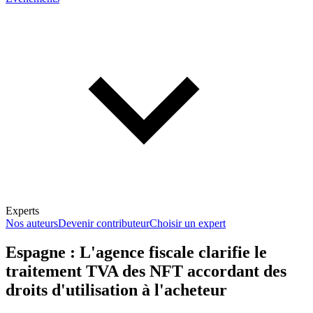
Experts
Nos auteurs
Devenir contributeur
Choisir un expert
Espagne : L'agence fiscale clarifie le
traitement TVA des NFT accordant des
En savoir plus sur la fiscalité
droits d'utilisation à l'acheteur