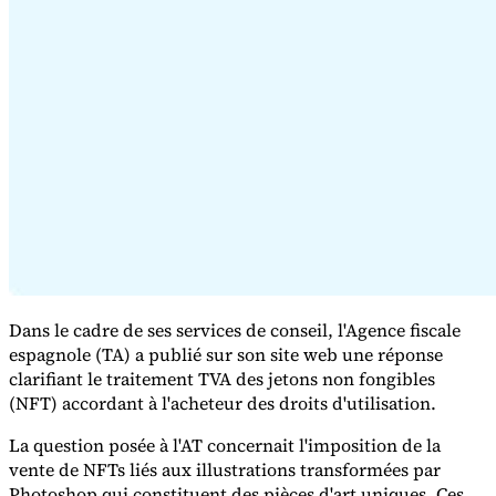
Série Expert Tax
La fiscalité indirecte dans le commerce électronique
La VAT dans la
région du Golfe
Comment élaborer un cadre de contrôle de la
fiscalité indirecte
Taxes sur le carbone et prélèvements
environnementaux
Dans le cadre de ses services de conseil, l'Agence fiscale
espagnole (TA) a publié sur son site web une réponse
clarifiant le traitement TVA des jetons non fongibles
(NFT) accordant à l'acheteur des droits d'utilisation.
La question posée à l'AT concernait l'imposition de la
vente de NFTs liés aux illustrations transformées par
Photoshop qui constituent des pièces d'art uniques. Ces