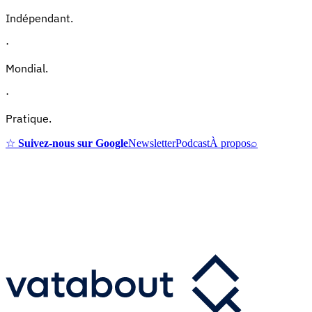
Indépendant.
·
Mondial.
·
Pratique.
☆
Suivez-nous sur Google
Newsletter
Podcast
À propos
⌕