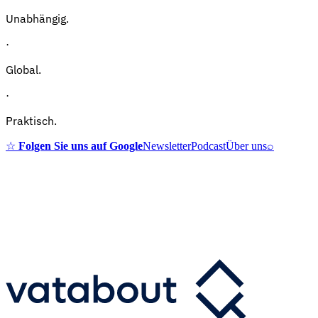
Unabhängig.
·
Global.
·
Praktisch.
☆
Folgen Sie uns auf Google
Newsletter
Podcast
Über uns
⌕