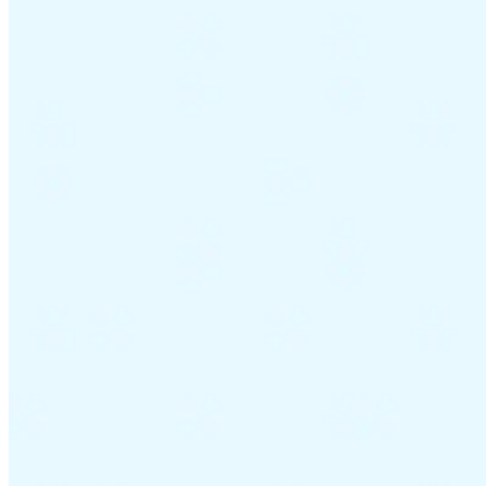
Leitfäden
Länder-Steuerleitfäden
Alle Leitfäden
Europa
Amerika
Asien-Pazifik
Afrika