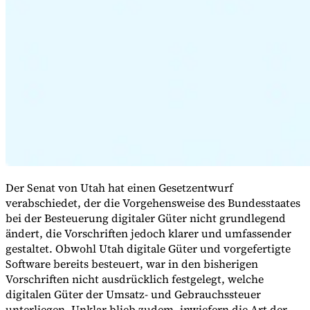
Expert Tax Series
Indirekte Steuern im elektronischen Geschäftsverkehr
VAT in der
Golfregion
Aufbau eines Kontrollrahmens für indirekte
Steuern
Kohlenstoffsteuern und Umweltabgaben
Der Senat von Utah hat einen Gesetzentwurf
verabschiedet, der die Vorgehensweise des Bundesstaates
bei der Besteuerung digitaler Güter nicht grundlegend
ändert, die Vorschriften jedoch klarer und umfassender
gestaltet. Obwohl Utah digitale Güter und vorgefertigte
Software bereits besteuert, war in den bisherigen
Vorschriften nicht ausdrücklich festgelegt, welche
digitalen Güter der Umsatz- und Gebrauchssteuer
unterliegen. Unklar blieb zudem, inwiefern die Art der