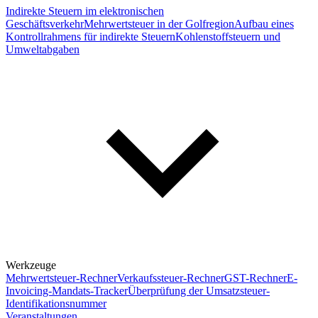
Indirekte Steuern im elektronischen
Geschäftsverkehr
Mehrwertsteuer in der Golfregion
Aufbau eines
Kontrollrahmens für indirekte Steuern
Kohlenstoffsteuern und
Umweltabgaben
Werkzeuge
Mehrwertsteuer-Rechner
Verkaufssteuer-Rechner
GST-Rechner
E-
Invoicing-Mandats-Tracker
Überprüfung der Umsatzsteuer-
Identifikationsnummer
Veranstaltungen