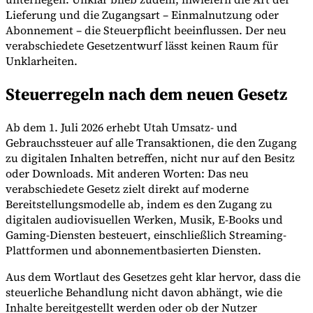
Lieferung und die Zugangsart – Einmalnutzung oder
Abonnement – die Steuerpflicht beeinflussen. Der neu
verabschiedete Gesetzentwurf lässt keinen Raum für
Werkzeuge
Unklarheiten.
VAT-Rechner
GST-Rechner
Verkaufssteuer-Rechner
VAT-
Nummernprüfer
Tracker für E-Rechnungs-Mandate
Steuerregeln nach dem neuen Gesetz
Ab dem 1. Juli 2026 erhebt Utah Umsatz- und
Gebrauchssteuer auf alle Transaktionen, die den Zugang
zu digitalen Inhalten betreffen, nicht nur auf den Besitz
oder Downloads. Mit anderen Worten: Das neu
verabschiedete Gesetz zielt direkt auf moderne
Bereitstellungsmodelle ab, indem es den Zugang zu
digitalen audiovisuellen Werken, Musik, E-Books und
Gaming-Diensten besteuert, einschließlich Streaming-
Plattformen und abonnementbasierten Diensten.
Aus dem Wortlaut des Gesetzes geht klar hervor, dass die
steuerliche Behandlung nicht davon abhängt, wie die
Experts
Inhalte bereitgestellt werden oder ob der Nutzer
Unsere Autoren
Beitragender werden
Wählen Sie einen Experten