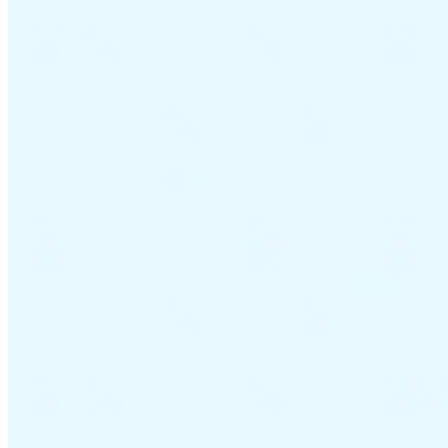
Tous les guides
Europe
Amériques
Asie-Pacifique
Afrique
La VAT pour les débutants
Fiscalité indirecte 101