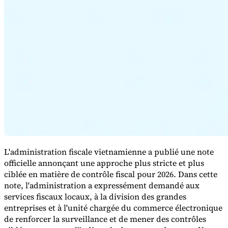
Série Expert Tax
La fiscalité indirecte dans le commerce électronique
La VAT dans la
région du Golfe
Comment élaborer un cadre de contrôle de la
fiscalité indirecte
Taxes sur le carbone et prélèvements
environnementaux
L'administration fiscale vietnamienne a publié une note
officielle annonçant une approche plus stricte et plus
ciblée en matière de contrôle fiscal pour 2026. Dans cette
note, l'administration a expressément demandé aux
services fiscaux locaux, à la division des grandes
entreprises et à l'unité chargée du commerce électronique
de renforcer la surveillance et de mener des contrôles