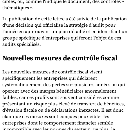
ciblés, ou, comme l'indique le document, des contrôles «
thématiques ».
La publication de cette lettre a été suivie de la publication
d'une décision qui officialise la stratégie d'audit pour
l'année en approuvant un plan détaillé et en identifiant un
groupe spécifique d'entreprises qui feront l'objet de ces
Outils
audits spécialisés.
Calculateur de VAT
Calculateur de GST
Calculateur de taxe de
vente
Vérificateur de numéro de VAT
Suivi des obligations de
facturation électronique
Nouvelles mesures de contrôle fiscal
Les nouvelles mesures de contrôle fiscal visent
spécifiquement les entreprises qui déclarent
systématiquement des pertes sur plusieurs années ou qui
opèrent avec des marges bénéficiaires anormalement
faibles, car ces profils sont souvent considérés comme
présentant un risque plus élevé de transfert de bénéfices,
d’évasion fiscale ou de déclarations inexactes. Il est donc
clair que ces mesures sont conçues pour cibler les
entreprises dont le comportement financier semble
incompatible avec les normes du secteur. De plus, le