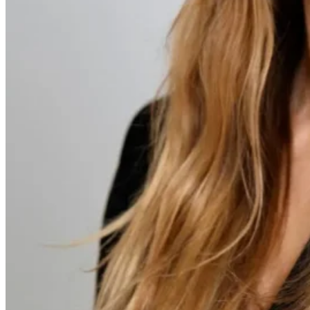
Leitfäden
Länder-Steuerleitfäden
Alle Leitfäden
Europa
Amerika
Asien-Pazifik
Afrika