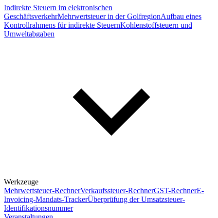
Indirekte Steuern im elektronischen
Geschäftsverkehr
Mehrwertsteuer in der Golfregion
Aufbau eines
Kontrollrahmens für indirekte Steuern
Kohlenstoffsteuern und
Umweltabgaben
Werkzeuge
Mehrwertsteuer-Rechner
Verkaufssteuer-Rechner
GST-Rechner
E-
Invoicing-Mandats-Tracker
Überprüfung der Umsatzsteuer-
Identifikationsnummer
Veranstaltungen