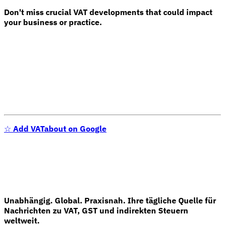
Don't miss crucial VAT developments that could impact
your business or practice.
Werkzeuge
VAT-Rechner
GST-Rechner
Verkaufssteuer-Rechner
VAT-
Nummernprüfer
Tracker für E-Rechnungs-Mandate
☆
Add VATabout on Google
Unabhängig. Global. Praxisnah. Ihre tägliche Quelle für
Nachrichten zu VAT, GST und indirekten Steuern
Experts
weltweit.
Unsere Autoren
Beitragender werden
Wählen Sie einen Experten