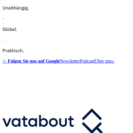
Unabhängig.
·
Global.
·
Praktisch.
☆
Folgen Sie uns auf Google
Newsletter
Podcast
Über uns
⌕