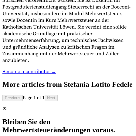
Sprachen veröffentlicht wurden. Sie ist Dozentin im
Postgraduiertenstudiengang Steuerrecht an der Bocconi-
Universität, insbesondere im Modul Mehrwertsteuer,
sowie Dozentin im Kurs Mehrwertsteuer an der
Katholischen Universität Löwen. Sie vereint eine solide
akademische Grundlage mit praktischer
Unternehmenserfahrung, um technisches Fachwissen
und gründliche Analysen zu kritischen Fragen im
Expert Tax Series
Zusammenhang mit der Mehrwertsteuer und Zöllen
Indirekte Steuern im elektronischen Geschäftsverkehr
VAT in der
anzubieten.
Golfregion
Aufbau eines Kontrollrahmens für indirekte
Steuern
Kohlenstoffsteuern und Umweltabgaben
Become a contributor →
More articles from
Stefania Lotito Fedele
Page 1 of 1
Previous
Next
✉
Bleiben Sie den
Mehrwertsteueränderungen voraus.