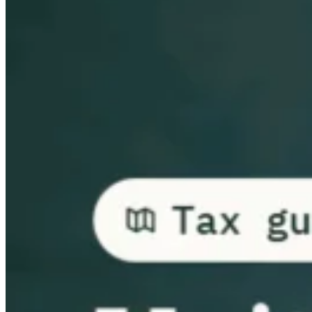
Leitfäden
Länder-Steuerleitfäden
Alle Leitfäden
Europa
Amerika
Asien-Pazifik
Afrika