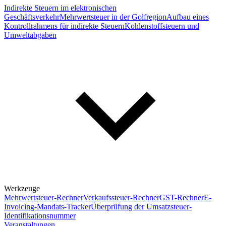
Indirekte Steuern im elektronischen
Geschäftsverkehr
Mehrwertsteuer in der Golfregion
Aufbau eines
Kontrollrahmens für indirekte Steuern
Kohlenstoffsteuern und
Umweltabgaben
Werkzeuge
Mehrwertsteuer-Rechner
Verkaufssteuer-Rechner
GST-Rechner
E-
Invoicing-Mandats-Tracker
Überprüfung der Umsatzsteuer-
Identifikationsnummer
Veranstaltungen