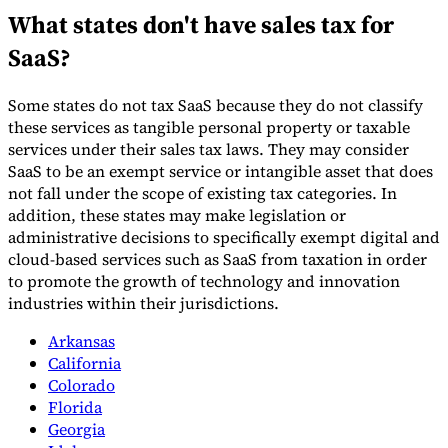
What states don't have sales tax for
SaaS?
Werkzeuge
VAT-Rechner
GST-Rechner
Verkaufssteuer-Rechner
VAT-
Some states do not tax SaaS because they do not classify
Nummernprüfer
Tracker für E-Rechnungs-Mandate
these services as tangible personal property or taxable
services under their sales tax laws. They may consider
SaaS to be an exempt service or intangible asset that does
not fall under the scope of existing tax categories. In
addition, these states may make legislation or
administrative decisions to specifically exempt digital and
cloud-based services such as SaaS from taxation in order
to promote the growth of technology and innovation
industries within their jurisdictions.
Arkansas
California
Colorado
Florida
Experts
Georgia
Unsere Autoren
Beitragender werden
Wählen Sie einen Experten