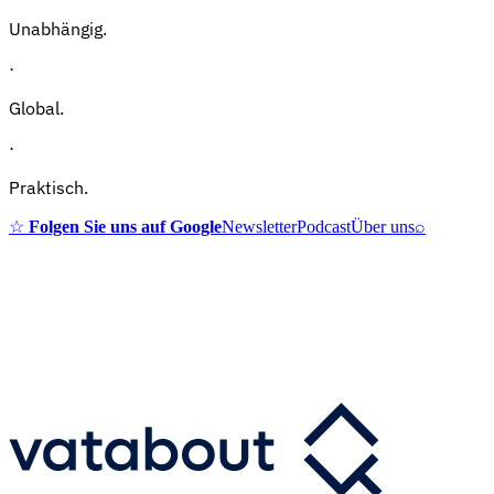
Unabhängig.
·
Global.
·
Praktisch.
☆
Folgen Sie uns auf Google
Newsletter
Podcast
Über uns
⌕