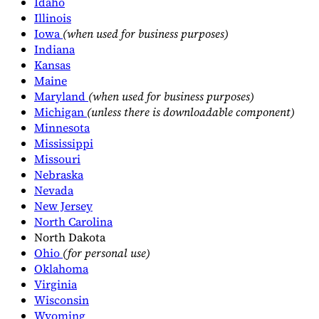
Idaho
Illinois
Iowa
(when used for business purposes)
Indiana
Kansas
Maine
Maryland
(when used for business purposes)
Michigan
(unless there is downloadable component)
Minnesota
Mississippi
Missouri
Nebraska
Nevada
New Jersey
North Carolina
North Dakota
Ohio
(for personal use)
Oklahoma
Virginia
Wisconsin
Wyoming