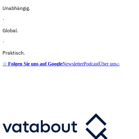
Unabhängig.
·
Global.
·
Praktisch.
☆
Folgen Sie uns auf Google
Newsletter
Podcast
Über uns
⌕