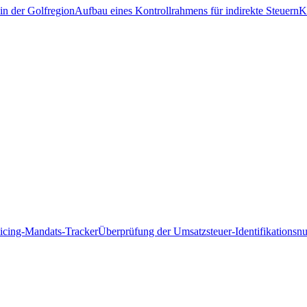
in der Golfregion
Aufbau eines Kontrollrahmens für indirekte Steuern
K
icing-Mandats-Tracker
Überprüfung der Umsatzsteuer-Identifikations