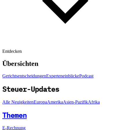
Entdecken
Übersichten
Gerichtsentscheidungen
Experteneinblicke
Podcast
Steuer-Updates
Alle Neuigkeiten
Europa
Amerika
Asien-Pazifik
Afrika
Themen
E-Rechnung