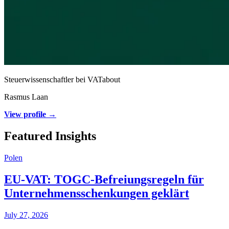
Steuerwissenschaftler bei VATabout
Rasmus Laan
View profile →
Featured Insights
Polen
EU-VAT: TOGC-Befreiungsregeln für
Unternehmensschenkungen geklärt
July 27, 2026