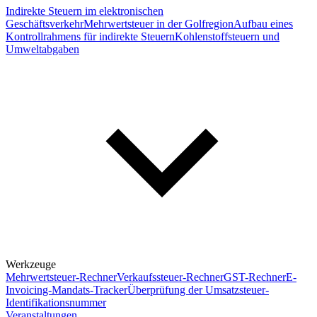
Indirekte Steuern im elektronischen
Geschäftsverkehr
Mehrwertsteuer in der Golfregion
Aufbau eines
Kontrollrahmens für indirekte Steuern
Kohlenstoffsteuern und
Umweltabgaben
Werkzeuge
Mehrwertsteuer-Rechner
Verkaufssteuer-Rechner
GST-Rechner
E-
Invoicing-Mandats-Tracker
Überprüfung der Umsatzsteuer-
Identifikationsnummer
Veranstaltungen