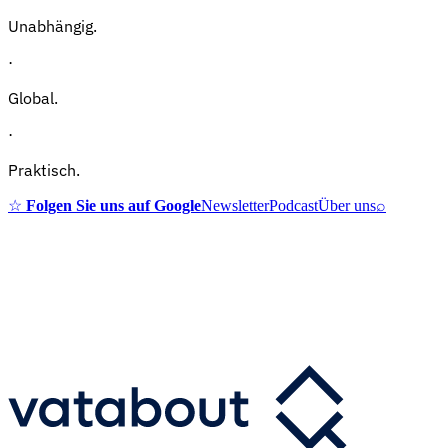
Unabhängig.
·
Global.
·
Praktisch.
☆
Folgen Sie uns auf Google
Newsletter
Podcast
Über uns
⌕