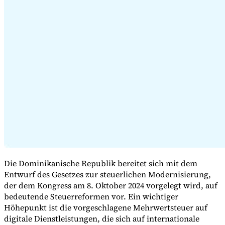
Expert Tax Series
Indirekte Steuern im elektronischen Geschäftsverkehr
VAT in der
Golfregion
Aufbau eines Kontrollrahmens für indirekte
Steuern
Kohlenstoffsteuern und Umweltabgaben
Die Dominikanische Republik bereitet sich mit dem
Entwurf des Gesetzes zur steuerlichen Modernisierung,
der dem Kongress am 8. Oktober 2024 vorgelegt wird, auf
bedeutende Steuerreformen vor. Ein wichtiger
Höhepunkt ist die vorgeschlagene Mehrwertsteuer auf
digitale Dienstleistungen, die sich auf internationale