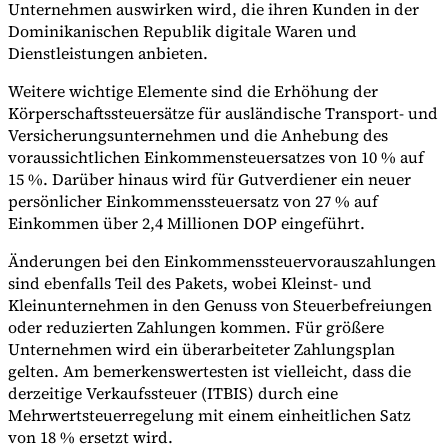
Unternehmen auswirken wird, die ihren Kunden in der
Dominikanischen Republik digitale Waren und
Dienstleistungen anbieten.
Werkzeuge
Weitere wichtige Elemente sind die Erhöhung der
VAT-Rechner
GST-Rechner
Verkaufssteuer-Rechner
VAT-
Körperschaftssteuersätze für ausländische Transport- und
Nummernprüfer
Tracker für E-Rechnungs-Mandate
Versicherungsunternehmen und die Anhebung des
voraussichtlichen Einkommensteuersatzes von 10 % auf
15 %. Darüber hinaus wird für Gutverdiener ein neuer
persönlicher Einkommenssteuersatz von 27 % auf
Einkommen über 2,4 Millionen DOP eingeführt.
Änderungen bei den Einkommenssteuervorauszahlungen
sind ebenfalls Teil des Pakets, wobei Kleinst- und
Kleinunternehmen in den Genuss von Steuerbefreiungen
oder reduzierten Zahlungen kommen. Für größere
Unternehmen wird ein überarbeiteter Zahlungsplan
gelten. Am bemerkenswertesten ist vielleicht, dass die
derzeitige Verkaufssteuer (ITBIS) durch eine
Mehrwertsteuerregelung mit einem einheitlichen Satz
Experts
von 18 % ersetzt wird.
Unsere Autoren
Beitragender werden
Wählen Sie einen Experten