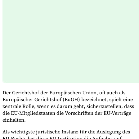
Expert Tax Series
Indirekte Steuern im elektronischen Geschäftsverkehr
VAT in der
Golfregion
Aufbau eines Kontrollrahmens für indirekte
Steuern
Kohlenstoffsteuern und Umweltabgaben
Der Gerichtshof der Europäischen Union, oft auch als
Europäischer Gerichtshof (EuGH) bezeichnet, spielt eine
zentrale Rolle, wenn es darum geht, sicherzustellen, dass
die EU-Mitgliedstaaten die Vorschriften der EU-Verträge
einhalten.
Als wichtigste juristische Instanz für die Auslegung des
EU-Rechts hat diese EU-Institution die Aufgabe, auf