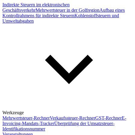
Indirekte Steuern im elektronischen
Geschäftsverkehr
Mehrwertsteuer in der Golfregion
Aufbau eines
Kontrollrahmens für indirekte Steuern
Kohlenstoffsteuern und
Umweltabgaben
Werkzeuge
Mehrwertsteuer-Rechner
Verkaufssteuer-Rechner
GST-Rechner
E-
Invoicing-Mandats-Tracker
Überprüfung der Umsatzsteuer-
Identifikationsnummer
Veranstaltungen