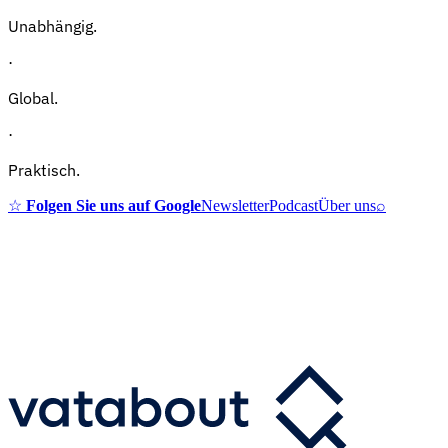
Unabhängig.
·
Global.
·
Praktisch.
☆
Folgen Sie uns auf Google
Newsletter
Podcast
Über uns
⌕