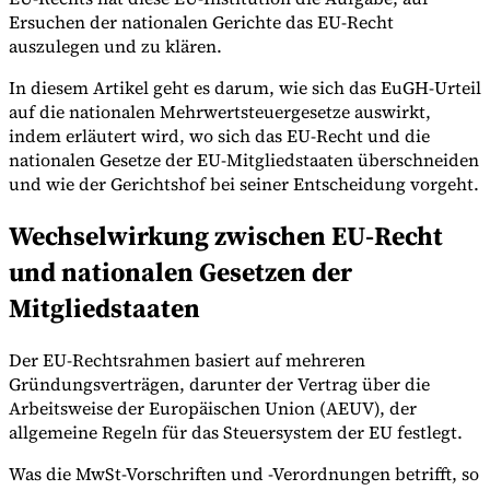
Ersuchen der nationalen Gerichte das EU-Recht
auszulegen und zu klären.
In diesem Artikel geht es darum, wie sich das EuGH-Urteil
Werkzeuge
auf die nationalen Mehrwertsteuergesetze auswirkt,
VAT-Rechner
GST-Rechner
Verkaufssteuer-Rechner
VAT-
Nummernprüfer
Tracker für E-Rechnungs-Mandate
indem erläutert wird, wo sich das EU-Recht und die
nationalen Gesetze der EU-Mitgliedstaaten überschneiden
und wie der Gerichtshof bei seiner Entscheidung vorgeht.
Wechselwirkung zwischen EU-Recht
und nationalen Gesetzen der
Mitgliedstaaten
Der EU-Rechtsrahmen basiert auf mehreren
Gründungsverträgen, darunter der Vertrag über die
Arbeitsweise der Europäischen Union (AEUV), der
allgemeine Regeln für das Steuersystem der EU festlegt.
Experts
Was die MwSt-Vorschriften und -Verordnungen betrifft, so
Unsere Autoren
Beitragender werden
Wählen Sie einen Experten