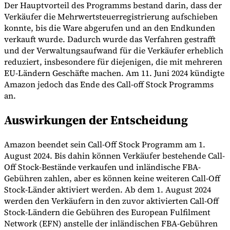
Der Hauptvorteil des Programms bestand darin, dass der
Verkäufer die Mehrwertsteuerregistrierung aufschieben
konnte, bis die Ware abgerufen und an den Endkunden
verkauft wurde. Dadurch wurde das Verfahren gestrafft
Werkzeuge
und der Verwaltungsaufwand für die Verkäufer erheblich
VAT-Rechner
GST-Rechner
Verkaufssteuer-Rechner
VAT-
reduziert, insbesondere für diejenigen, die mit mehreren
Nummernprüfer
Tracker für E-Rechnungs-Mandate
EU-Ländern Geschäfte machen. Am 11. Juni 2024 kündigte
Amazon jedoch das Ende des Call-off Stock Programms
an.
Auswirkungen der Entscheidung
Amazon beendet sein Call-Off Stock Programm am 1.
August 2024. Bis dahin können Verkäufer bestehende Call-
Off Stock-Bestände verkaufen und inländische FBA-
Gebühren zahlen, aber es können keine weiteren Call-Off
Stock-Länder aktiviert werden. Ab dem 1. August 2024
werden den Verkäufern in den zuvor aktivierten Call-Off
Stock-Ländern die Gebühren des European Fulfilment
Experts
Network (EFN) anstelle der inländischen FBA-Gebühren
Unsere Autoren
Beitragender werden
Wählen Sie einen Experten