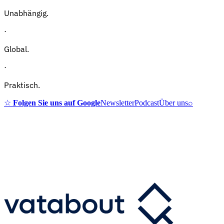
Unabhängig.
·
Global.
·
Praktisch.
☆
Folgen Sie uns auf Google
Newsletter
Podcast
Über uns
⌕