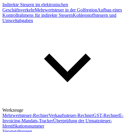
Indirekte Steuern im elektronischen
Geschäftsverkehr
Mehrwertsteuer in der Golfregion
Aufbau eines
Kontrollrahmens für indirekte Steuern
Kohlenstoffsteuern und
Umweltabgaben
Werkzeuge
Mehrwertsteuer-Rechner
Verkaufssteuer-Rechner
GST-Rechner
E-
Invoicing-Mandats-Tracker
Überprüfung der Umsatzsteuer-
Identifikationsnummer
Veranstaltungen