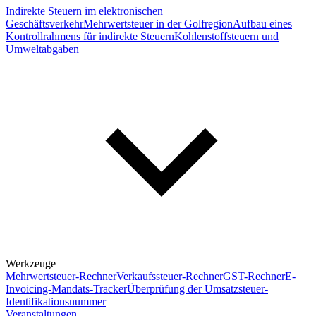
Indirekte Steuern im elektronischen
Geschäftsverkehr
Mehrwertsteuer in der Golfregion
Aufbau eines
Kontrollrahmens für indirekte Steuern
Kohlenstoffsteuern und
Umweltabgaben
Werkzeuge
Mehrwertsteuer-Rechner
Verkaufssteuer-Rechner
GST-Rechner
E-
Invoicing-Mandats-Tracker
Überprüfung der Umsatzsteuer-
Identifikationsnummer
Veranstaltungen