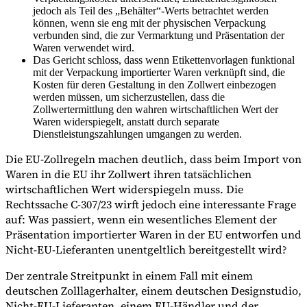
jedoch als Teil des „Behälter“-Werts betrachtet werden
können, wenn sie eng mit der physischen Verpackung
verbunden sind, die zur Vermarktung und Präsentation der
Waren verwendet wird.
Werkzeuge
Das Gericht schloss, dass wenn Etikettenvorlagen funktional
VAT-Rechner
GST-Rechner
Verkaufssteuer-Rechner
VAT-
mit der Verpackung importierter Waren verknüpft sind, die
Nummernprüfer
Tracker für E-Rechnungs-Mandate
Kosten für deren Gestaltung in den Zollwert einbezogen
werden müssen, um sicherzustellen, dass die
Zollwertermittlung den wahren wirtschaftlichen Wert der
Waren widerspiegelt, anstatt durch separate
Dienstleistungszahlungen umgangen zu werden.
Die EU-Zollregeln machen deutlich, dass beim Import von
Waren in die EU ihr Zollwert ihren tatsächlichen
wirtschaftlichen Wert widerspiegeln muss. Die
Rechtssache C-307/23 wirft jedoch eine interessante Frage
auf: Was passiert, wenn ein wesentliches Element der
Präsentation importierter Waren in der EU entworfen und
Nicht-EU-Lieferanten unentgeltlich bereitgestellt wird?
Der zentrale Streitpunkt in einem Fall mit einem
deutschen Zolllagerhalter, einem deutschen Designstudio,
Experts
Unsere Autoren
Beitragender werden
Wählen Sie einen Experten
Nicht-EU-Lieferanten, einem EU-Händler und der