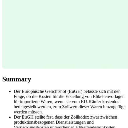
Expert Tax Series
Indirekte Steuern im elektronischen Geschäftsverkehr
VAT in der
Golfregion
Aufbau eines Kontrollrahmens für indirekte
Steuern
Kohlenstoffsteuern und Umweltabgaben
Summary
Der Europäische Gerichtshof (EuGH) befasste sich mit der
Frage, ob die Kosten für die Erstellung von Etikettenvorlagen
für importierte Waren, wenn sie vom EU-Käufer kostenlos
bereitgestellt werden, zum Zollwert dieser Waren hinzugefügt
werden müssen.
Der EuGH stellte fest, dass der Zollkodex zwar zwischen
produktionsbezogenen Dienstleistungen und
Verpackungskosten unterscheidet, Etikettendesignkosten