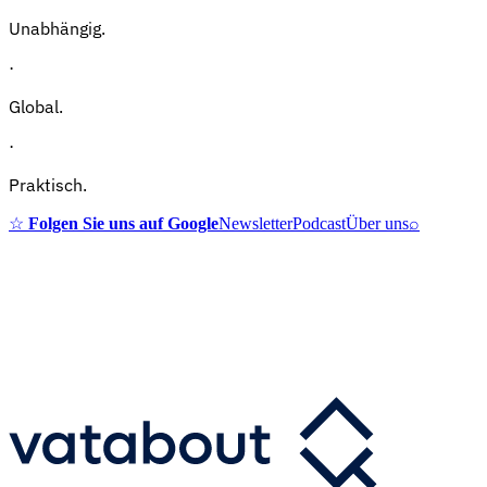
Unabhängig.
·
Global.
·
Praktisch.
☆
Folgen Sie uns auf Google
Newsletter
Podcast
Über uns
⌕