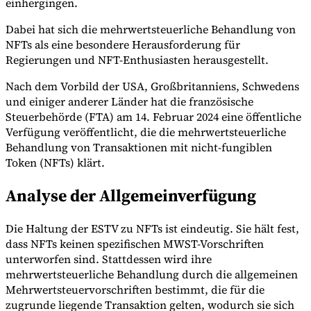
einhergingen.
Dabei hat sich die mehrwertsteuerliche Behandlung von
NFTs als eine besondere Herausforderung für
Werkzeuge
Regierungen und NFT-Enthusiasten herausgestellt.
VAT-Rechner
GST-Rechner
Verkaufssteuer-Rechner
VAT-
Nummernprüfer
Tracker für E-Rechnungs-Mandate
Nach dem Vorbild der USA, Großbritanniens, Schwedens
und einiger anderer Länder hat die französische
Steuerbehörde (FTA) am 14. Februar 2024 eine öffentliche
Verfügung veröffentlicht, die die mehrwertsteuerliche
Behandlung von Transaktionen mit nicht-fungiblen
Token (NFTs) klärt.
Analyse der Allgemeinverfügung
Die Haltung der ESTV zu NFTs ist eindeutig. Sie hält fest,
dass NFTs keinen spezifischen MWST-Vorschriften
unterworfen sind. Stattdessen wird ihre
mehrwertsteuerliche Behandlung durch die allgemeinen
Mehrwertsteuervorschriften bestimmt, die für die
Experts
zugrunde liegende Transaktion gelten, wodurch sie sich
Unsere Autoren
Beitragender werden
Wählen Sie einen Experten