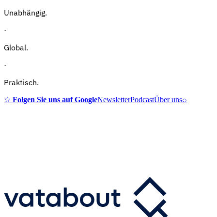
Unabhängig.
·
Global.
·
Praktisch.
☆
Folgen Sie uns auf Google
Newsletter
Podcast
Über uns
⌕