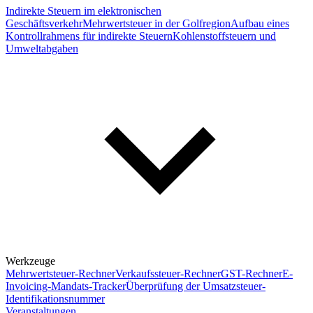
Indirekte Steuern im elektronischen
Geschäftsverkehr
Mehrwertsteuer in der Golfregion
Aufbau eines
Kontrollrahmens für indirekte Steuern
Kohlenstoffsteuern und
Umweltabgaben
Werkzeuge
Mehrwertsteuer-Rechner
Verkaufssteuer-Rechner
GST-Rechner
E-
Invoicing-Mandats-Tracker
Überprüfung der Umsatzsteuer-
Identifikationsnummer
Veranstaltungen