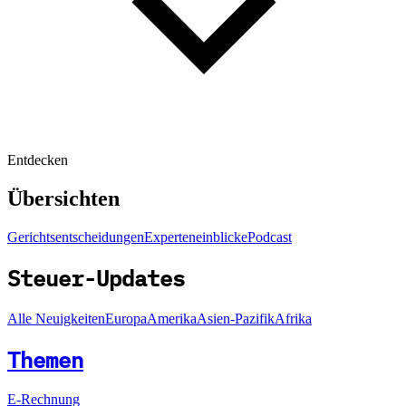
Entdecken
Übersichten
Gerichtsentscheidungen
Experteneinblicke
Podcast
Steuer-Updates
Alle Neuigkeiten
Europa
Amerika
Asien-Pazifik
Afrika
Themen
E-Rechnung