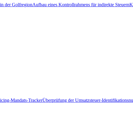
in der Golfregion
Aufbau eines Kontrollrahmens für indirekte Steuern
K
icing-Mandats-Tracker
Überprüfung der Umsatzsteuer-Identifikations