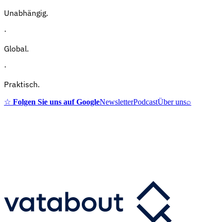
Unabhängig.
·
Global.
·
Praktisch.
☆
Folgen Sie uns auf Google
Newsletter
Podcast
Über uns
⌕