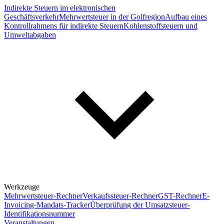
Indirekte Steuern im elektronischen
Geschäftsverkehr
Mehrwertsteuer in der Golfregion
Aufbau eines
Kontrollrahmens für indirekte Steuern
Kohlenstoffsteuern und
Umweltabgaben
Werkzeuge
Mehrwertsteuer-Rechner
Verkaufssteuer-Rechner
GST-Rechner
E-
Invoicing-Mandats-Tracker
Überprüfung der Umsatzsteuer-
Identifikationsnummer
Veranstaltungen