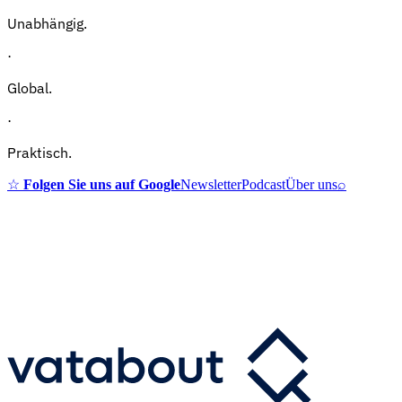
Unabhängig.
·
Global.
·
Praktisch.
☆
Folgen Sie uns auf Google
Newsletter
Podcast
Über uns
⌕