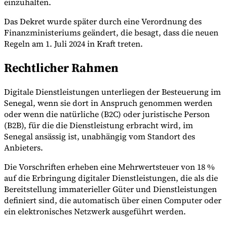
einzuhalten.
Das Dekret wurde später durch eine Verordnung des
Finanzministeriums geändert, die besagt, dass die neuen
Werkzeuge
Regeln am 1. Juli 2024 in Kraft treten.
VAT-Rechner
GST-Rechner
Verkaufssteuer-Rechner
VAT-
Nummernprüfer
Tracker für E-Rechnungs-Mandate
Rechtlicher Rahmen
Digitale Dienstleistungen unterliegen der Besteuerung im
Senegal, wenn sie dort in Anspruch genommen werden
oder wenn die natürliche (B2C) oder juristische Person
(B2B), für die die Dienstleistung erbracht wird, im
Senegal ansässig ist, unabhängig vom Standort des
Anbieters.
Die Vorschriften erheben eine Mehrwertsteuer von 18 %
auf die Erbringung digitaler Dienstleistungen, die als die
Bereitstellung immaterieller Güter und Dienstleistungen
definiert sind, die automatisch über einen Computer oder
ein elektronisches Netzwerk ausgeführt werden.
Experts
Unsere Autoren
Beitragender werden
Wählen Sie einen Experten