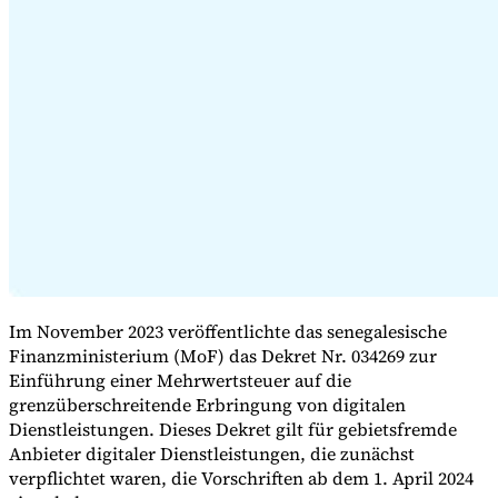
Expert Tax Series
Indirekte Steuern im elektronischen Geschäftsverkehr
VAT in der
Golfregion
Aufbau eines Kontrollrahmens für indirekte
Steuern
Kohlenstoffsteuern und Umweltabgaben
Im November 2023 veröffentlichte das senegalesische
Finanzministerium (MoF) das Dekret Nr. 034269 zur
Einführung einer Mehrwertsteuer auf die
grenzüberschreitende Erbringung von digitalen
Dienstleistungen. Dieses Dekret gilt für gebietsfremde
Anbieter digitaler Dienstleistungen, die zunächst
verpflichtet waren, die Vorschriften ab dem 1. April 2024