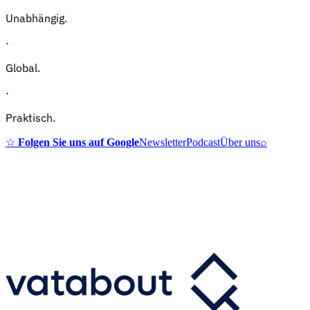
Unabhängig.
·
Global.
·
Praktisch.
☆
Folgen Sie uns auf Google
Newsletter
Podcast
Über uns
⌕