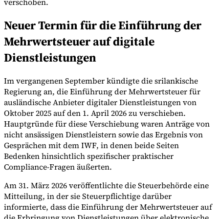
verschoben.
Neuer Termin für die Einführung der
Mehrwertsteuer auf digitale
Werkzeuge
VAT-Rechner
GST-Rechner
Verkaufssteuer-Rechner
VAT-
Dienstleistungen
Nummernprüfer
Tracker für E-Rechnungs-Mandate
Im vergangenen September kündigte die srilankische
Regierung an, die Einführung der Mehrwertsteuer für
ausländische Anbieter digitaler Dienstleistungen von
Oktober 2025 auf den 1. April 2026 zu verschieben.
Hauptgründe für diese Verschiebung waren Anträge von
nicht ansässigen Dienstleistern sowie das Ergebnis von
Gesprächen mit dem IWF, in denen beide Seiten
Bedenken hinsichtlich spezifischer praktischer
Compliance-Fragen äußerten.
Am 31. März 2026 veröffentlichte die Steuerbehörde eine
Mitteilung, in der sie Steuerpflichtige darüber
informierte, dass die Einführung der Mehrwertsteuer auf
Experts
Unsere Autoren
Beitragender werden
Wählen Sie einen Experten
die Erbringung von Dienstleistungen über elektronische