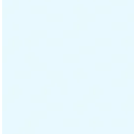
Leitfäden
Länder-Steuerleitfäden
Alle Leitfäden
Europa
Amerika
Asien-Pazifik
Afrika