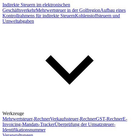
Indirekte Steuern im elektronischen
Geschäftsverkehr
Mehrwertsteuer in der Golfregion
Aufbau eines
Kontrollrahmens für indirekte Steuern
Kohlenstoffsteuern und
Umweltabgaben
Werkzeuge
Mehrwertsteuer-Rechner
Verkaufssteuer-Rechner
GST-Rechner
E-
Invoicing-Mandats-Tracker
Überprüfung der Umsatzsteuer-
Identifikationsnummer
Veranstaltungen