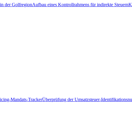
in der Golfregion
Aufbau eines Kontrollrahmens für indirekte Steuern
K
icing-Mandats-Tracker
Überprüfung der Umsatzsteuer-Identifikations