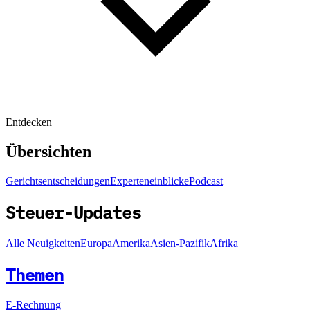
Entdecken
Übersichten
Gerichtsentscheidungen
Experteneinblicke
Podcast
Steuer-Updates
Alle Neuigkeiten
Europa
Amerika
Asien-Pazifik
Afrika
Themen
E-Rechnung