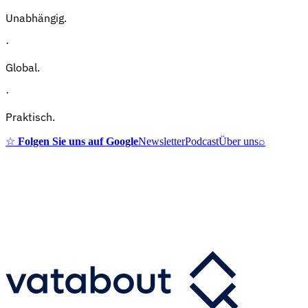
Unabhängig.
·
Global.
·
Praktisch.
☆
Folgen Sie uns auf Google
Newsletter
Podcast
Über uns
⌕