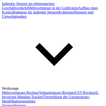
Indirekte Steuern im elektronischen
Geschäftsverkehr
Mehrwertsteuer in der Golfregion
Aufbau eines
Kontrollrahmens für indirekte Steuern
Kohlenstoffsteuern und
Umweltabgaben
Werkzeuge
Mehrwertsteuer-Rechner
Verkaufssteuer-Rechner
GST-Rechner
E-
Invoicing-Mandats-Tracker
Überprüfung der Umsatzsteuer-
Identifikationsnummer
Veranstaltungen