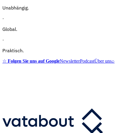
Unabhängig.
·
Global.
·
Praktisch.
☆
Folgen Sie uns auf Google
Newsletter
Podcast
Über uns
⌕