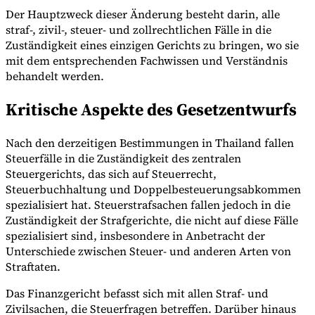
Der Hauptzweck dieser Änderung besteht darin, alle
straf-, zivil-, steuer- und zollrechtlichen Fälle in die
Zuständigkeit eines einzigen Gerichts zu bringen, wo sie
Werkzeuge
mit dem entsprechenden Fachwissen und Verständnis
VAT-Rechner
GST-Rechner
Verkaufssteuer-Rechner
VAT-
behandelt werden.
Nummernprüfer
Tracker für E-Rechnungs-Mandate
Kritische Aspekte des Gesetzentwurfs
Nach den derzeitigen Bestimmungen in Thailand fallen
Steuerfälle in die Zuständigkeit des zentralen
Steuergerichts, das sich auf Steuerrecht,
Steuerbuchhaltung und Doppelbesteuerungsabkommen
spezialisiert hat. Steuerstrafsachen fallen jedoch in die
Zuständigkeit der Strafgerichte, die nicht auf diese Fälle
spezialisiert sind, insbesondere in Anbetracht der
Unterschiede zwischen Steuer- und anderen Arten von
Straftaten.
Das Finanzgericht befasst sich mit allen Straf- und
Experts
Zivilsachen, die Steuerfragen betreffen. Darüber hinaus
Unsere Autoren
Beitragender werden
Wählen Sie einen Experten