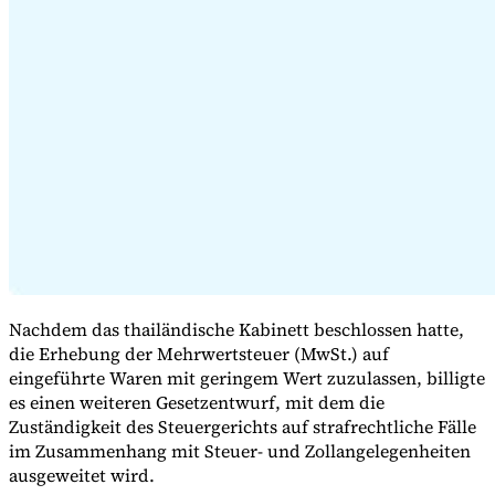
Expert Tax Series
Indirekte Steuern im elektronischen Geschäftsverkehr
VAT in der
Golfregion
Aufbau eines Kontrollrahmens für indirekte
Steuern
Kohlenstoffsteuern und Umweltabgaben
Nachdem das thailändische Kabinett beschlossen hatte,
die Erhebung der Mehrwertsteuer (MwSt.) auf
eingeführte Waren mit geringem Wert zuzulassen, billigte
es einen weiteren Gesetzentwurf, mit dem die
Zuständigkeit des Steuergerichts auf strafrechtliche Fälle
im Zusammenhang mit Steuer- und Zollangelegenheiten
ausgeweitet wird.