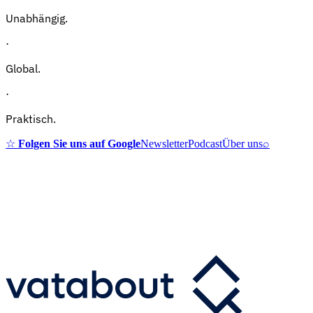
Unabhängig.
·
Global.
·
Praktisch.
☆
Folgen Sie uns auf Google
Newsletter
Podcast
Über uns
⌕