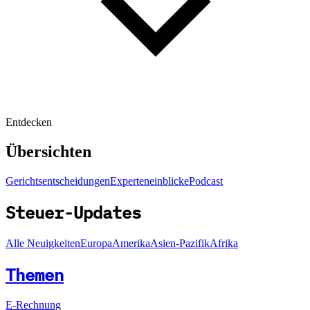
Entdecken
Übersichten
Gerichtsentscheidungen
Experteneinblicke
Podcast
Steuer-Updates
Alle Neuigkeiten
Europa
Amerika
Asien-Pazifik
Afrika
Themen
E-Rechnung