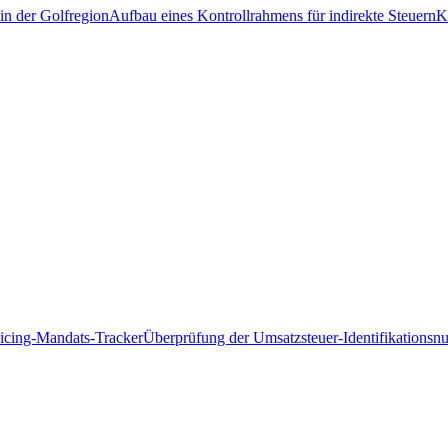
in der Golfregion
Aufbau eines Kontrollrahmens für indirekte Steuern
K
icing-Mandats-Tracker
Überprüfung der Umsatzsteuer-Identifikations