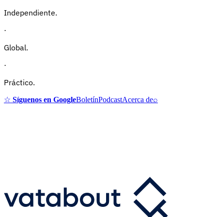
Independiente.
·
Global.
·
Práctico.
☆
Síguenos en Google
Boletín
Podcast
Acerca de
⌕