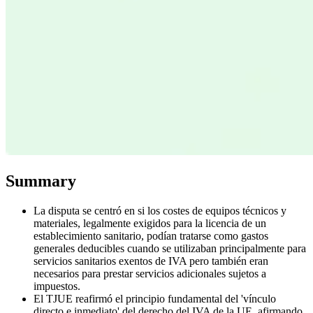
Serie Experto Fiscal
Impuestos indirectos en el comercio electrónico
VAT en la región del
Golfo
Cómo crear un marco de control de los impuestos
indirectos
Impuestos sobre el carbono y tasas medioambientales
Summary
La disputa se centró en si los costes de equipos técnicos y
materiales, legalmente exigidos para la licencia de un
establecimiento sanitario, podían tratarse como gastos
generales deducibles cuando se utilizaban principalmente para
servicios sanitarios exentos de IVA pero también eran
necesarios para prestar servicios adicionales sujetos a
impuestos.
El TJUE reafirmó el principio fundamental del 'vínculo
directo e inmediato' del derecho del IVA de la UE, afirmando