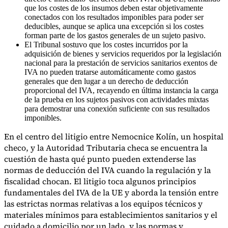
que los costes de los insumos deben estar objetivamente
conectados con los resultados imponibles para poder ser
deducibles, aunque se aplica una excepción si los costes
forman parte de los gastos generales de un sujeto pasivo.
Herramientas
El Tribunal sostuvo que los costes incurridos por la
Calculadora de VAT
Calculadora de GST
Calculadora del impuesto
adquisición de bienes y servicios requeridos por la legislación
sobre las ventas
Verificador de número de VAT
Rastreador de
nacional para la prestación de servicios sanitarios exentos de
mandatos de facturación electrónica
IVA no pueden tratarse automáticamente como gastos
generales que den lugar a un derecho de deducción
proporcional del IVA, recayendo en última instancia la carga
de la prueba en los sujetos pasivos con actividades mixtas
para demostrar una conexión suficiente con sus resultados
imponibles.
En el centro del litigio entre Nemocnice Kolín, un hospital
checo, y la Autoridad Tributaria checa se encuentra la
cuestión de hasta qué punto pueden extenderse las
normas de deducción del IVA cuando la regulación y la
fiscalidad chocan. El litigio toca algunos principios
fundamentales del IVA de la UE y aborda la tensión entre
las estrictas normas relativas a los equipos técnicos y
materiales mínimos para establecimientos sanitarios y el
Expertos
cuidado a domicilio por un lado, y las normas y