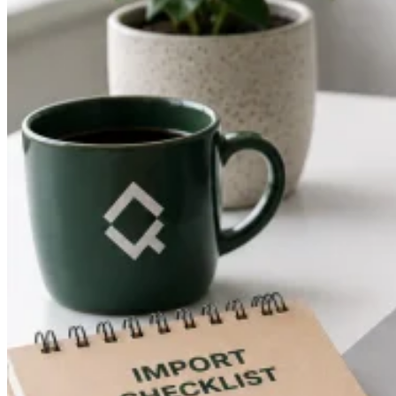
Guías
Guías fiscales por país
Todas las guías
Europa
América
Asia-Pacífico
África
VAT para principiantes