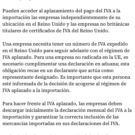
Pueden acceder al aplazamiento del pago del IVA a la
importación las empresas independientemente de su
ubicación en el Reino Unido y las empresas no británicas
titulares de certificados de IVA del Reino Unido.
Una empresa necesita tener un número de IVA expedido
en el Reino Unido para seguir adelante con el régimen de
Serie Experto Fiscal
IVA aplazado. Para una empresa no radicada en la UE, es
Impuestos indirectos en el comercio electrónico
VAT en la región del
Golfo
Cómo crear un marco de control de los impuestos
necesario cumplimentar una declaración en aduana; esta
indirectos
Impuestos sobre el carbono y tasas medioambientales
obligación recae en un declarante que actúa como
representante designado. Es importante que esta persona
esté informada de la decisión de acogerse al régimen de
IVA aplazado a la importación.
Para hacer frente al IVA aplazado, las empresas deben
descargar inicialmente la declaración mensual del IVA a la
importación y garantizar la correcta inclusión de las
mercancías importadas en sus declaraciones del IVA.