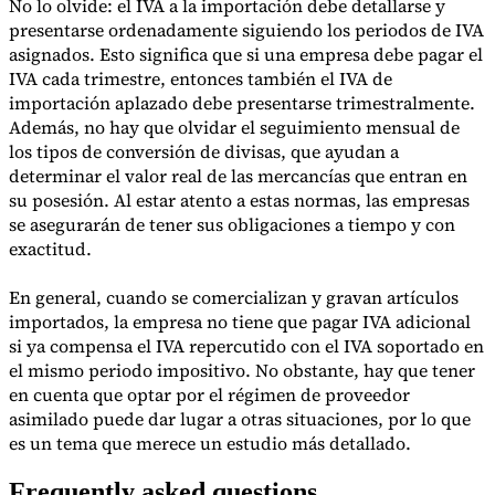
No lo olvide: el IVA a la importación debe detallarse y
presentarse ordenadamente siguiendo los periodos de IVA
asignados. Esto significa que si una empresa debe pagar el
IVA cada trimestre, entonces también el IVA de
Herramientas
importación aplazado debe presentarse trimestralmente.
Calculadora de VAT
Calculadora de GST
Calculadora del impuesto
Además, no hay que olvidar el seguimiento mensual de
sobre las ventas
Verificador de número de VAT
Rastreador de
los tipos de conversión de divisas, que ayudan a
mandatos de facturación electrónica
determinar el valor real de las mercancías que entran en
su posesión. Al estar atento a estas normas, las empresas
se asegurarán de tener sus obligaciones a tiempo y con
exactitud.
En general, cuando se comercializan y gravan artículos
importados, la empresa no tiene que pagar IVA adicional
si ya compensa el IVA repercutido con el IVA soportado en
el mismo periodo impositivo. No obstante, hay que tener
en cuenta que optar por el régimen de proveedor
asimilado puede dar lugar a otras situaciones, por lo que
es un tema que merece un estudio más detallado.
Frequently asked questions
Expertos