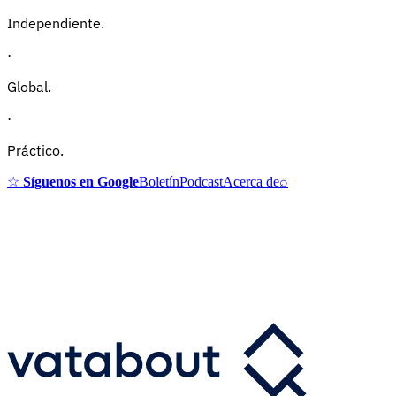
Independiente.
·
Global.
·
Práctico.
☆
Síguenos en Google
Boletín
Podcast
Acerca de
⌕