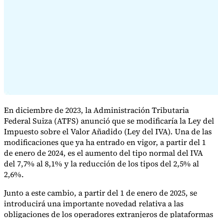
Serie Experto Fiscal
Impuestos indirectos en el comercio electrónico
VAT en la región del
Golfo
Cómo crear un marco de control de los impuestos
En diciembre de 2023, la Administración Tributaria
indirectos
Impuestos sobre el carbono y tasas medioambientales
Federal Suiza (ATFS) anunció que se modificaría la Ley del
Impuesto sobre el Valor Añadido (Ley del IVA). Una de las
modificaciones que ya ha entrado en vigor, a partir del 1
de enero de 2024, es el aumento del tipo normal del IVA
del 7,7% al 8,1% y la reducción de los tipos del 2,5% al
2,6%.
Junto a este cambio, a partir del 1 de enero de 2025, se
introducirá una importante novedad relativa a las
obligaciones de los operadores extranjeros de plataformas