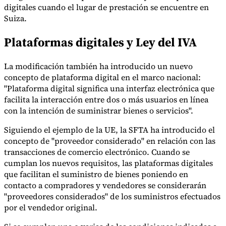
digitales cuando el lugar de prestación se encuentre en
Suiza.
Plataformas digitales y Ley del IVA
Herramientas
Calculadora de VAT
Calculadora de GST
Calculadora del impuesto
sobre las ventas
Verificador de número de VAT
Rastreador de
La modificación también ha introducido un nuevo
mandatos de facturación electrónica
concepto de plataforma digital en el marco nacional:
"Plataforma digital significa una interfaz electrónica que
facilita la interacción entre dos o más usuarios en línea
con la intención de suministrar bienes o servicios".
Siguiendo el ejemplo de la UE, la SFTA ha introducido el
concepto de "proveedor considerado" en relación con las
transacciones de comercio electrónico. Cuando se
cumplan los nuevos requisitos, las plataformas digitales
que facilitan el suministro de bienes poniendo en
contacto a compradores y vendedores se considerarán
"proveedores considerados" de los suministros efectuados
por el vendedor original.
Expertos