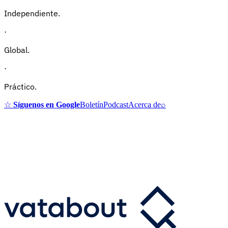
Independiente.
·
Global.
·
Práctico.
☆
Síguenos en Google
Boletín
Podcast
Acerca de
⌕