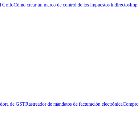
l Golfo
Cómo crear un marco de control de los impuestos indirectos
Impu
adora de GST
Rastreador de mandatos de facturación electrónica
Compro