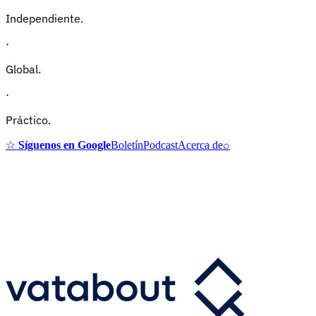
Independiente.
·
Global.
·
Práctico.
☆
Síguenos en Google
Boletín
Podcast
Acerca de
⌕