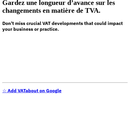
Gardez une longueur d’avance sur les
changements en matière de TVA.
Don't miss crucial VAT developments that could impact
your business or practice.
Série Expert Tax
La fiscalité indirecte dans le commerce électronique
La VAT dans la
région du Golfe
Comment élaborer un cadre de contrôle de la
fiscalité indirecte
Taxes sur le carbone et prélèvements
environnementaux
☆
Add VATabout on Google