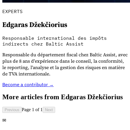
Tous les guides
Europe
Amériques
Asie-Pacifique
Afrique
La VAT pour les débutants
EXPERTS
Edgaras Džekčiorius
Responsable international des impôts
indirects chez Baltic Assist
Responsable du département fiscal chez Baltic Assist, avec
plus de 8 ans d'expérience dans le conseil, la conformité,
le reporting, l'analyse et la gestion des risques en matière
de TVA internationale.
Become a contributor →
More articles from
Edgaras Džekčiorius
Fiscalité indirecte 101
Page 1 of 1
Previous
Next
✉