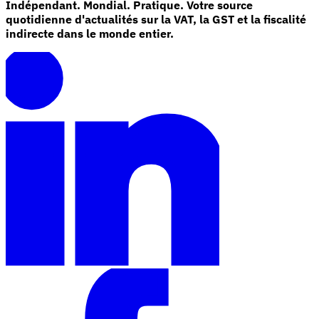
Indépendant. Mondial. Pratique. Votre source
quotidienne d'actualités sur la VAT, la GST et la fiscalité
indirecte dans le monde entier.
Outils
Calculateur de VAT
Calculateur de GST
Calculateur de taxe de
vente
Vérificateur de numéro de VAT
Suivi des obligations de
facturation électronique