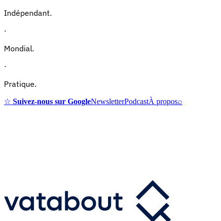
Indépendant.
·
Mondial.
·
Pratique.
☆
Suivez-nous sur Google
Newsletter
Podcast
À propos
⌕