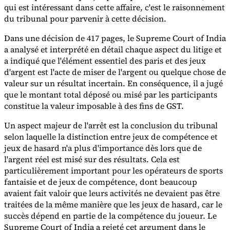
qui est intéressant dans cette affaire, c'est le raisonnement
du tribunal pour parvenir à cette décision.
Experts
Nos auteurs
Devenir contributeur
Choisir un expert
Dans une décision de 417 pages, le Supreme Court of India
a analysé et interprété en détail chaque aspect du litige et
a indiqué que l'élément essentiel des paris et des jeux
d'argent est l'acte de miser de l'argent ou quelque chose de
valeur sur un résultat incertain. En conséquence, il a jugé
que le montant total déposé ou misé par les participants
constitue la valeur imposable à des fins de GST.
Un aspect majeur de l'arrêt est la conclusion du tribunal
selon laquelle la distinction entre jeux de compétence et
jeux de hasard n'a plus d'importance dès lors que de
l'argent réel est misé sur des résultats. Cela est
particulièrement important pour les opérateurs de sports
fantaisie et de jeux de compétence, dont beaucoup
avaient fait valoir que leurs activités ne devaient pas être
traitées de la même manière que les jeux de hasard, car le
succès dépend en partie de la compétence du joueur. Le
Supreme Court of India a rejeté cet argument dans le