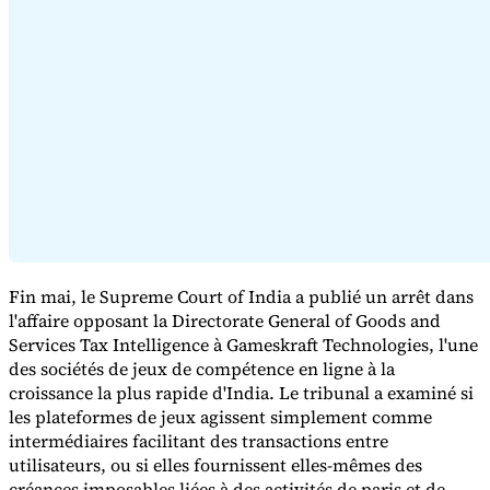
Série Expert Tax
La fiscalité indirecte dans le commerce électronique
La VAT dans la
région du Golfe
Comment élaborer un cadre de contrôle de la
fiscalité indirecte
Taxes sur le carbone et prélèvements
Fin mai, le Supreme Court of India a publié un arrêt dans
environnementaux
l'affaire opposant la Directorate General of Goods and
Services Tax Intelligence à Gameskraft Technologies, l'une
des sociétés de jeux de compétence en ligne à la
croissance la plus rapide d'India. Le tribunal a examiné si
les plateformes de jeux agissent simplement comme
intermédiaires facilitant des transactions entre
utilisateurs, ou si elles fournissent elles-mêmes des
créances imposables liées à des activités de paris et de