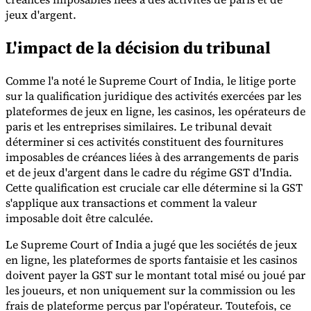
jeux d'argent.
L'impact de la décision du tribunal
Comme l'a noté le Supreme Court of India, le litige porte
sur la qualification juridique des activités exercées par les
Outils
Calculateur de VAT
Calculateur de GST
Calculateur de taxe de
plateformes de jeux en ligne, les casinos, les opérateurs de
vente
Vérificateur de numéro de VAT
Suivi des obligations de
paris et les entreprises similaires. Le tribunal devait
facturation électronique
déterminer si ces activités constituent des fournitures
imposables de créances liées à des arrangements de paris
et de jeux d'argent dans le cadre du régime GST d'India.
Cette qualification est cruciale car elle détermine si la GST
s'applique aux transactions et comment la valeur
imposable doit être calculée.
Le Supreme Court of India a jugé que les sociétés de jeux
en ligne, les plateformes de sports fantaisie et les casinos
doivent payer la GST sur le montant total misé ou joué par
les joueurs, et non uniquement sur la commission ou les
frais de plateforme perçus par l'opérateur. Toutefois, ce