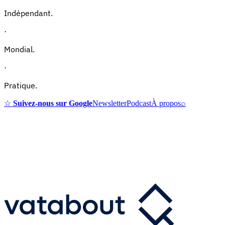
Indépendant.
·
Mondial.
·
Pratique.
☆
Suivez-nous sur Google
Newsletter
Podcast
À propos
⌕