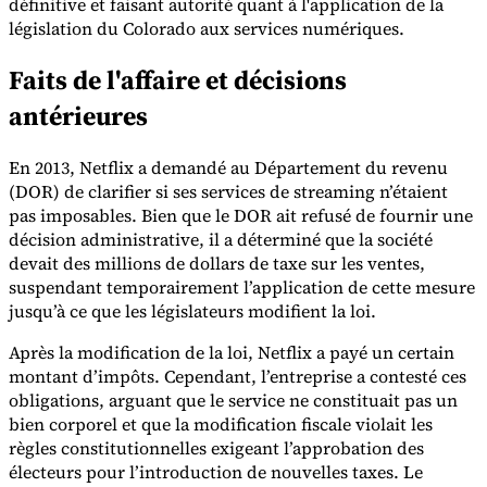
définitive et faisant autorité quant à l'application de la
législation du Colorado aux services numériques.
Faits de l'affaire et décisions
antérieures
Outils
En 2013, Netflix a demandé au Département du revenu
Calculateur de VAT
Calculateur de GST
Calculateur de taxe de
vente
Vérificateur de numéro de VAT
Suivi des obligations de
(DOR) de clarifier si ses services de streaming n’étaient
facturation électronique
pas imposables. Bien que le DOR ait refusé de fournir une
décision administrative, il a déterminé que la société
devait des millions de dollars de taxe sur les ventes,
suspendant temporairement l’application de cette mesure
jusqu’à ce que les législateurs modifient la loi.
Après la modification de la loi, Netflix a payé un certain
montant d’impôts. Cependant, l’entreprise a contesté ces
obligations, arguant que le service ne constituait pas un
bien corporel et que la modification fiscale violait les
règles constitutionnelles exigeant l’approbation des
électeurs pour l’introduction de nouvelles taxes. Le