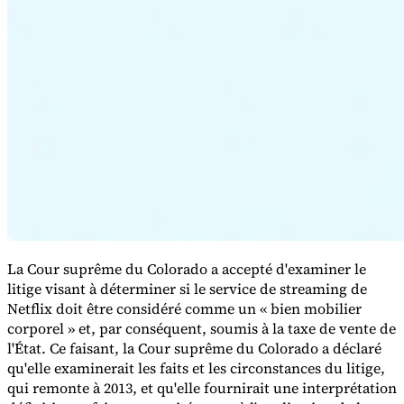
Série Expert Tax
La fiscalité indirecte dans le commerce électronique
La VAT dans la
région du Golfe
Comment élaborer un cadre de contrôle de la
fiscalité indirecte
Taxes sur le carbone et prélèvements
environnementaux
La Cour suprême du Colorado a accepté d'examiner le
litige visant à déterminer si le service de streaming de
Netflix doit être considéré comme un « bien mobilier
corporel » et, par conséquent, soumis à la taxe de vente de
l'État. Ce faisant, la Cour suprême du Colorado a déclaré
qu'elle examinerait les faits et les circonstances du litige,
qui remonte à 2013, et qu'elle fournirait une interprétation