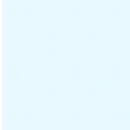
Tous les guides
Europe
Amériques
Asie-Pacifique
Afrique
La VAT pour les débutants
Fiscalité indirecte 101