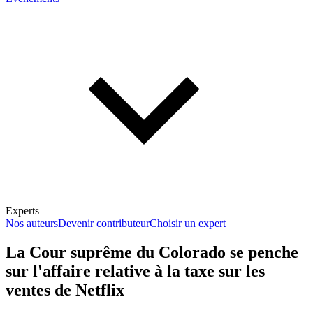
Experts
Nos auteurs
Devenir contributeur
Choisir un expert
La Cour suprême du Colorado se penche
sur l'affaire relative à la taxe sur les
En savoir plus sur la fiscalité
ventes de Netflix