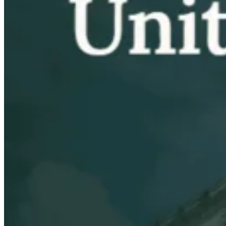
Tous les guides
Europe
Amériques
Asie-Pacifique
Afrique
La VAT pour les débutants
Fiscalité indirecte 101