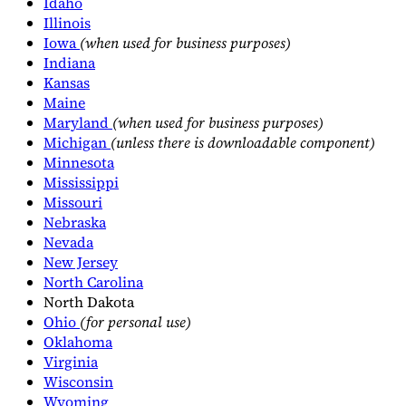
Idaho
Illinois
Iowa
(when used for business purposes)
Experts
Nos auteurs
Devenir contributeur
Choisir un expert
Indiana
Kansas
Maine
Maryland
(when used for business purposes)
Michigan
(unless there is downloadable component)
Minnesota
Mississippi
Missouri
Nebraska
Nevada
New Jersey
North Carolina
North Dakota
Ohio
(for personal use)
Oklahoma
Virginia
Wisconsin
Wyoming