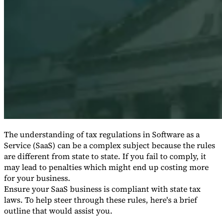
Série Expert Tax
La fiscalité indirecte dans le commerce électronique
La VAT dans la
région du Golfe
Comment élaborer un cadre de contrôle de la
fiscalité indirecte
Taxes sur le carbone et prélèvements
The understanding of tax regulations in Software as a
environnementaux
Service (SaaS) can be a complex subject because the rules
are different from state to state. If you fail to comply, it
may lead to penalties which might end up costing more
for your business.
Ensure your SaaS business is compliant with state tax
laws. To help steer through these rules, here's a brief
outline that would assist you.