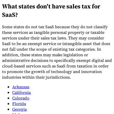
What states don't have sales tax for
SaaS?
Some states do not tax SaaS because they do not classify
these services as tangible personal property or taxable
Outils
services under their sales tax laws. They may consider
Calculateur de VAT
Calculateur de GST
Calculateur de taxe de
SaaS to be an exempt service or intangible asset that does
vente
Vérificateur de numéro de VAT
Suivi des obligations de
facturation électronique
not fall under the scope of existing tax categories. In
addition, these states may make legislation or
administrative decisions to specifically exempt digital and
cloud-based services such as SaaS from taxation in order
to promote the growth of technology and innovation
industries within their jurisdictions.
Arkansas
California
Colorado
Florida
Georgia