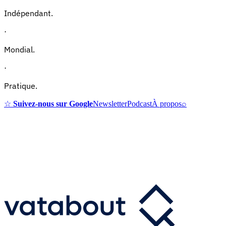
Indépendant.
·
Mondial.
·
Pratique.
☆
Suivez-nous sur Google
Newsletter
Podcast
À propos
⌕