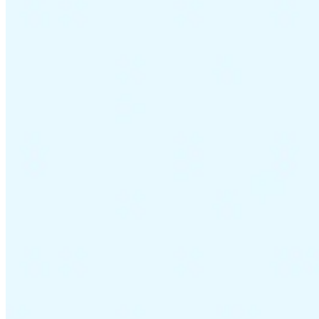
Tous les guides
Europe
Amériques
Asie-Pacifique
Afrique
La VAT pour les débutants
Fiscalité indirecte 101