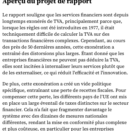
Aperçu du projet de rapport
Le rapport souligne que les services financiers sont depuis
longtemps exonérés de TVA, principalement parce que,
lorsque les règles ont été introduites en 1977, il était
techniquement difficile de calculer la TVA sur des
transactions financières complexes. Cependant, au cours
Outils
Calculateur de VAT
Calculateur de GST
Calculateur de taxe de
des près de 50 dernières années, cette exonération a
vente
Vérificateur de numéro de VAT
Suivi des obligations de
entraîné des distorsions plus larges. Étant donné que les
facturation électronique
entreprises financières ne peuvent pas déduire la TVA,
elles sont incitées à internaliser leurs services plutôt que
de les externaliser, ce qui réduit l'efficacité et l'innovation.
De plus, cette exonération a créé un vide politique
spécifique, entraînant une perte de recettes fiscales. Pour
compenser cette perte, les différents pays de l’UE ont mis
en place un large éventail de taxes distinctes sur le secteur
financier. Cela n’a fait que fragmenter davantage le
système avec des dizaines de mesures nationales
différentes, rendant la mise en conformité plus complexe
et plus coûteuse, en particulier pour les entreprises