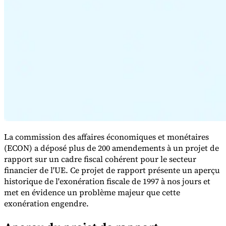
Série Expert Tax
La fiscalité indirecte dans le commerce électronique
La VAT dans la
région du Golfe
Comment élaborer un cadre de contrôle de la
fiscalité indirecte
Taxes sur le carbone et prélèvements
La commission des affaires économiques et monétaires
environnementaux
(ECON) a déposé plus de 200 amendements à un projet de
rapport sur un cadre fiscal cohérent pour le secteur
financier de l'UE. Ce projet de rapport présente un aperçu
historique de l'exonération fiscale de 1997 à nos jours et
met en évidence un problème majeur que cette
exonération engendre.