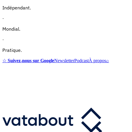
Indépendant.
·
Mondial.
·
Pratique.
☆
Suivez-nous sur Google
Newsletter
Podcast
À propos
⌕