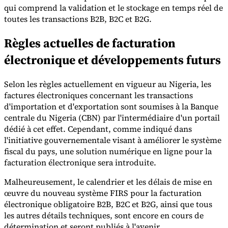
qui comprend la validation et le stockage en temps réel de
toutes les transactions B2B, B2C et B2G.
Règles actuelles de facturation
électronique et développements futurs
Outils
Calculateur de VAT
Calculateur de GST
Calculateur de taxe de
Selon les règles actuellement en vigueur au Nigeria, les
vente
Vérificateur de numéro de VAT
Suivi des obligations de
factures électroniques concernant les transactions
facturation électronique
d'importation et d'exportation sont soumises à la Banque
centrale du Nigeria (CBN) par l'intermédiaire d'un portail
dédié à cet effet. Cependant, comme indiqué dans
l'initiative gouvernementale visant à améliorer le système
fiscal du pays, une solution numérique en ligne pour la
facturation électronique sera introduite.
Malheureusement, le calendrier et les délais de mise en
œuvre du nouveau système FIRS pour la facturation
électronique obligatoire B2B, B2C et B2G, ainsi que tous
les autres détails techniques, sont encore en cours de
détermination et seront publiés à l'avenir.