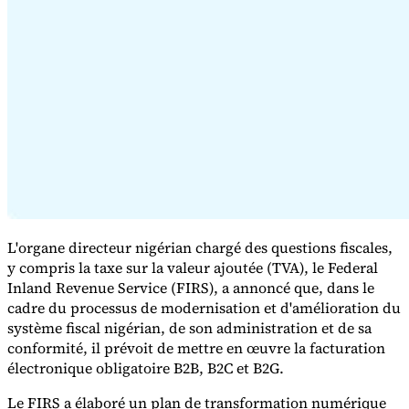
Série Expert Tax
La fiscalité indirecte dans le commerce électronique
La VAT dans la
région du Golfe
Comment élaborer un cadre de contrôle de la
fiscalité indirecte
Taxes sur le carbone et prélèvements
L'organe directeur nigérian chargé des questions fiscales,
environnementaux
y compris la taxe sur la valeur ajoutée (TVA), le Federal
Inland Revenue Service (FIRS), a annoncé que, dans le
cadre du processus de modernisation et d'amélioration du
système fiscal nigérian, de son administration et de sa
conformité, il prévoit de mettre en œuvre la facturation
électronique obligatoire B2B, B2C et B2G.
Le FIRS a élaboré un plan de transformation numérique