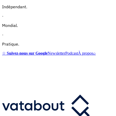
Indépendant.
·
Mondial.
·
Pratique.
☆
Suivez-nous sur Google
Newsletter
Podcast
À propos
⌕