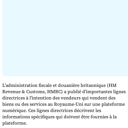
Série Expert Tax
La fiscalité indirecte dans le commerce électronique
La VAT dans la
région du Golfe
Comment élaborer un cadre de contrôle de la
fiscalité indirecte
Taxes sur le carbone et prélèvements
environnementaux
L'administration fiscale et douanière britannique (HM
Revenue & Customs, HMRC) a publié d'importantes lignes
directrices à l'intention des vendeurs qui vendent des
biens ou des services au Royaume-Uni sur une plateforme
numérique. Ces lignes directrices décrivent les
informations spécifiques qui doivent être fournies à la
plateforme.