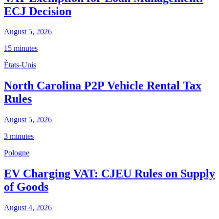
ECJ Decision
August 5, 2026
15 minutes
États-Unis
North Carolina P2P Vehicle Rental Tax
Rules
August 5, 2026
3 minutes
Pologne
EV Charging VAT: CJEU Rules on Supply
of Goods
August 4, 2026