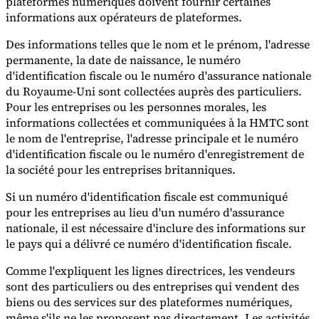
plateformes numériques doivent fournir certaines
informations aux opérateurs de plateformes.
Experts
Des informations telles que le nom et le prénom, l'adresse
Nos auteurs
Devenir contributeur
Choisir un expert
permanente, la date de naissance, le numéro
d'identification fiscale ou le numéro d'assurance nationale
du Royaume-Uni sont collectées auprès des particuliers.
Pour les entreprises ou les personnes morales, les
informations collectées et communiquées à la HMTC sont
le nom de l'entreprise, l'adresse principale et le numéro
d'identification fiscale ou le numéro d'enregistrement de
la société pour les entreprises britanniques.
Si un numéro d'identification fiscale est communiqué
pour les entreprises au lieu d'un numéro d'assurance
nationale, il est nécessaire d'inclure des informations sur
le pays qui a délivré ce numéro d'identification fiscale.
Comme l'expliquent les lignes directrices, les vendeurs
sont des particuliers ou des entreprises qui vendent des
biens ou des services sur des plateformes numériques,
même s'ils ne les proposent pas directement. Les activités