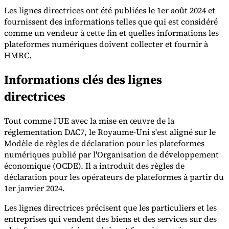
Les lignes directrices ont été publiées le 1er août 2024 et
fournissent des informations telles que qui est considéré
comme un vendeur à cette fin et quelles informations les
plateformes numériques doivent collecter et fournir à
HMRC.
Outils
Informations clés des lignes
Calculateur de VAT
Calculateur de GST
Calculateur de taxe de
vente
Vérificateur de numéro de VAT
Suivi des obligations de
directrices
facturation électronique
Tout comme l'UE avec la mise en œuvre de la
réglementation DAC7, le Royaume-Uni s'est aligné sur le
Modèle de règles de déclaration pour les plateformes
numériques publié par l'Organisation de développement
économique (OCDE). Il a introduit des règles de
déclaration pour les opérateurs de plateformes à partir du
1er janvier 2024.
Les lignes directrices précisent que les particuliers et les
entreprises qui vendent des biens et des services sur des