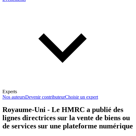
Experts
Nos auteurs
Devenir contributeur
Choisir un expert
Royaume-Uni - Le HMRC a publié des
lignes directrices sur la vente de biens ou
En savoir plus sur la fiscalité
de services sur une plateforme numérique