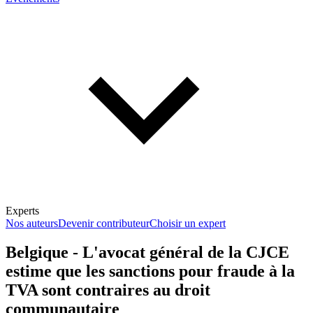
Experts
Nos auteurs
Devenir contributeur
Choisir un expert
Belgique - L'avocat général de la CJCE
estime que les sanctions pour fraude à la
En savoir plus sur la fiscalité
TVA sont contraires au droit
communautaire