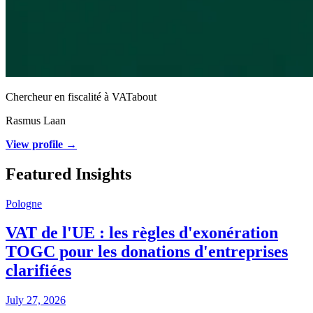
Chercheur en fiscalité à VATabout
Rasmus Laan
View profile →
Featured Insights
Pologne
VAT de l'UE : les règles d'exonération
TOGC pour les donations d'entreprises
clarifiées
July 27, 2026