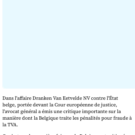
Série Expert Tax
La fiscalité indirecte dans le commerce électronique
La VAT dans la
région du Golfe
Comment élaborer un cadre de contrôle de la
fiscalité indirecte
Taxes sur le carbone et prélèvements
environnementaux
Dans l'affaire Dranken Van Eetvelde NV contre l'État
belge, portée devant la Cour européenne de justice,
l'avocat général a émis une critique importante sur la
manière dont la Belgique traite les pénalités pour fraude à
la TVA.