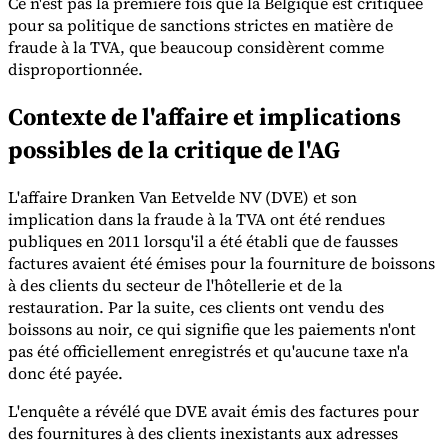
Ce n'est pas la première fois que la Belgique est critiquée
pour sa politique de sanctions strictes en matière de
fraude à la TVA, que beaucoup considèrent comme
disproportionnée.
Contexte de l'affaire et implications
Outils
possibles de la critique de l'AG
Calculateur de VAT
Calculateur de GST
Calculateur de taxe de
vente
Vérificateur de numéro de VAT
Suivi des obligations de
facturation électronique
L'affaire Dranken Van Eetvelde NV (DVE) et son
implication dans la fraude à la TVA ont été rendues
publiques en 2011 lorsqu'il a été établi que de fausses
factures avaient été émises pour la fourniture de boissons
à des clients du secteur de l'hôtellerie et de la
restauration. Par la suite, ces clients ont vendu des
boissons au noir, ce qui signifie que les paiements n'ont
pas été officiellement enregistrés et qu'aucune taxe n'a
donc été payée.
L'enquête a révélé que DVE avait émis des factures pour
des fournitures à des clients inexistants aux adresses