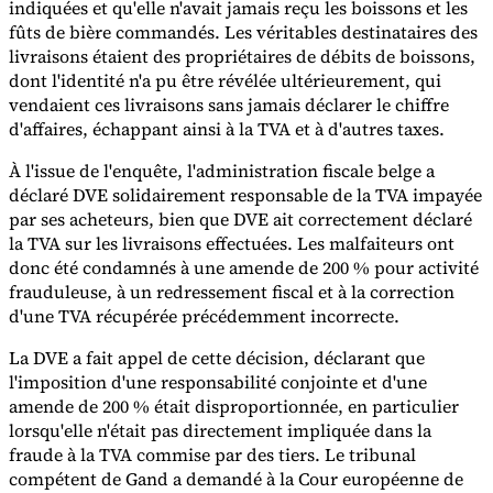
indiquées et qu'elle n'avait jamais reçu les boissons et les
fûts de bière commandés. Les véritables destinataires des
Experts
livraisons étaient des propriétaires de débits de boissons,
Nos auteurs
Devenir contributeur
Choisir un expert
dont l'identité n'a pu être révélée ultérieurement, qui
vendaient ces livraisons sans jamais déclarer le chiffre
d'affaires, échappant ainsi à la TVA et à d'autres taxes.
À l'issue de l'enquête, l'administration fiscale belge a
déclaré DVE solidairement responsable de la TVA impayée
par ses acheteurs, bien que DVE ait correctement déclaré
la TVA sur les livraisons effectuées. Les malfaiteurs ont
donc été condamnés à une amende de 200 % pour activité
frauduleuse, à un redressement fiscal et à la correction
d'une TVA récupérée précédemment incorrecte.
La DVE a fait appel de cette décision, déclarant que
l'imposition d'une responsabilité conjointe et d'une
amende de 200 % était disproportionnée, en particulier
lorsqu'elle n'était pas directement impliquée dans la
fraude à la TVA commise par des tiers. Le tribunal
compétent de Gand a demandé à la Cour européenne de